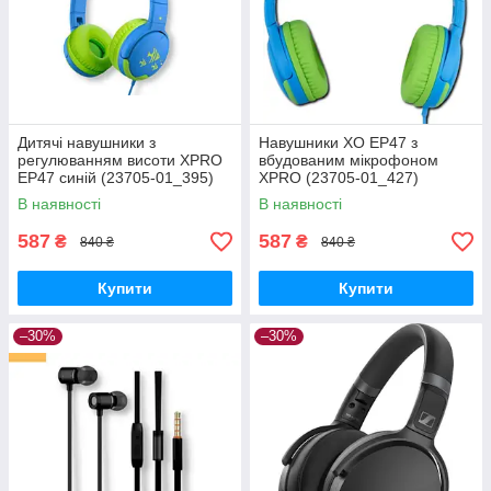
Дитячі навушники з
Навушники XO EP47 з
регулюванням висоти XPRO
вбудованим мікрофоном
EP47 синій (23705-01_395)
XPRO (23705-01_427)
В наявності
В наявності
587
587
₴
₴
840 ₴
840 ₴
Купити
Купити
–30%
–30%