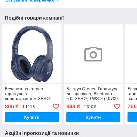
Всі умови повернення
Подібні товари компанії
Бездротова стерео
Блютуз Стерео Гарнитура
Безд
гарнітура з
Безпровідна, Bluetooth
гарн
вологозахистом XPRO
5.0, XPRO, TWS-8 (40700-
воло
W40 (38234-01_345)
01_496)
Boro
806
949
766
₴
₴
1 125 ₴
1 310 ₴
01_3
Купити
Купити
Акційні пропозиції та новинки