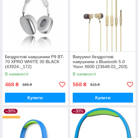
Бездротові навушники P9 BT-
Вакуумні бездротові
70 XPRO WHITE 30 BLACK
навушники з Bluetooth 5.0
(43924-_172)
Yison X600 (23648-01_203)
В наявності
В наявності
468
568
₴
₴
685 ₴
815 ₴
Купити
Купити
–30%
–30%