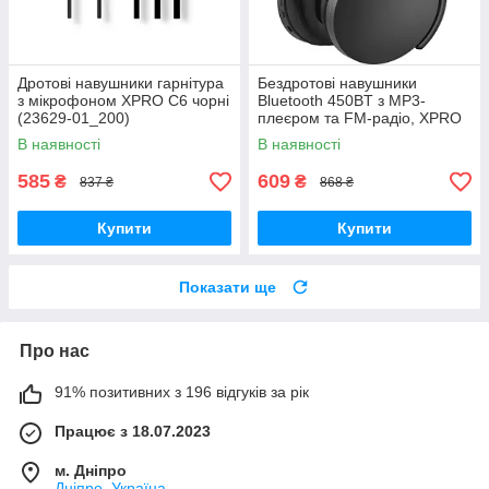
Дротові навушники гарнітура
Бездротові навушники
з мікрофоном XPRO C6 чорні
Bluetooth 450BT з MP3-
(23629-01_200)
плеєром та FM-радіо, XPRO
(41166-450BT_231)
В наявності
В наявності
585
609
₴
₴
837 ₴
868 ₴
Купити
Купити
Показати ще
Про нас
91% позитивних з 196 відгуків за рік
Працює з 18.07.2023
м. Дніпро
Дніпро, Україна