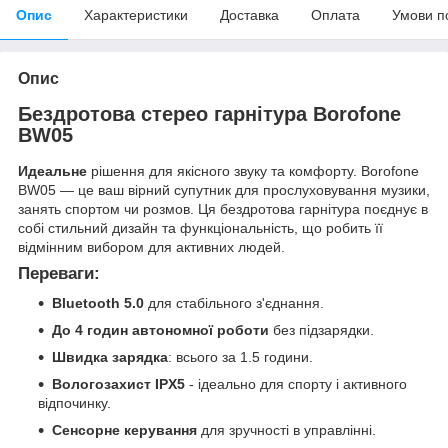
Опис
Характеристики
Доставка
Оплата
Умови п
Опис
Бездротова стерео гарнітура Borofone
BW05
Идеальне
рішення для якісного звуку та комфорту. Borofone
BW05 — це ваш вірний супутник для прослуховування музики,
занять спортом чи розмов. Ця бездротова гарнітура поєднує в
собі стильний дизайн та функціональність, що робить її
відмінним вибором для активних людей.
Переваги:
Bluetooth 5.0
для стабільного з'єднання.
До 4 годин автономної роботи
без підзарядки.
Швидка зарядка
: всього за 1.5 години.
Вологозахист IPX5
- ідеально для спорту і активного
відпочинку.
Сенсорне керування
для зручності в управлінні.