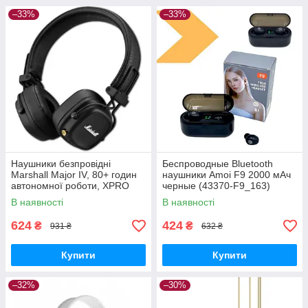
–33%
–33%
Наушники безпровідні
Беспроводные Bluetooth
Marshall Major IV, 80+ годин
наушники Amoi F9 2000 мАч
автономної роботи, XPRO
черные (43370-F9_163)
(44691-_291)
В наявності
В наявності
624
424
₴
₴
931 ₴
632 ₴
Купити
Купити
–32%
–30%