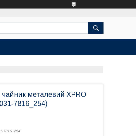
 чайник металевий XPRO
031-7816_254)
1-7816_254