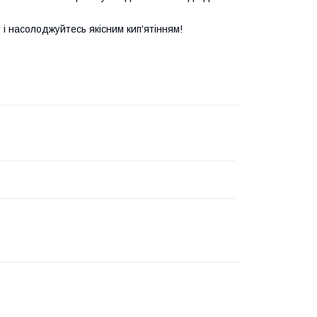
і насолоджуйтесь якісним кип'ятінням!