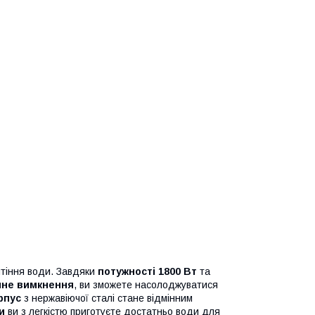
ятіння води. Завдяки
потужності 1800 Вт
та
чне вимкнення
, ви зможете насолоджуватися
рпус
з нержавіючої сталі стане відмінним
и
ви з легкістю приготуєте достатньо води для