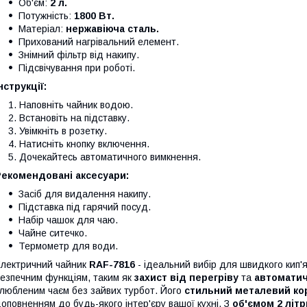
Об'єм:
2 л.
Потужність:
1800 Вт.
Матеріал:
нержавіюча сталь.
Прихований нагрівальний елемент.
Знімний фільтр від накипу.
Підсвічування при роботі.
нструкції:
Наповніть чайник водою.
Встановіть на підставку.
Увімкніть в розетку.
Натисніть кнопку включення.
Дочекайтесь автоматичного вимкнення.
Рекомендовані аксесуари:
Засіб для видалення накипу.
Підставка під гарячий посуд.
Набір чашок для чаю.
Чайне ситечко.
Термометр для води.
лектричний чайник
RAF-7816
- ідеальний вибір для швидкого кип'
езпечним функціям, таким як
захист від перегріву
та
автомати
любленим чаєм без зайвих турбот. Його
стильний металевий ко
оповненням до будь-якого інтер'єру вашої кухні. З
об'ємом 2 літр