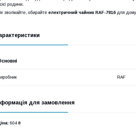
сієї родини.
е зволікайте, обирайте
електричний чайник RAF-7816
для дому 
арактеристики
Основні
иробник
RAF
нформація для замовлення
іна:
604 ₴