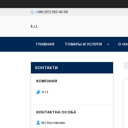
+380 (67) 562-40-56
k.i.t.
ГЛАВНАЯ
ТОВАРЫ И УСЛУГИ
О Н
КОНТАКТИ
k.i.t.
Кіт Костянтин