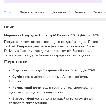
Опис
Характеристики
Доставка
Оплата
Умови п
Опис
Мережевий зарядний пристрій Baseus PD Lightning 20W
Потужне
та компактне рішення для швидкої зарядки iPhone
та iPad. Відкрийте для себе ефективність технології Power
Delivery з базовим зарядним пристроєм від Baseus, який
забезпечує швидку та безпечну зарядку ваших гаджетів.
Переваги:
Підтримка швидкої зарядки
Power Delivery до 20W.
Сумісність
з усіма пристроями Apple з роз'ємом
Lightning.
Компактний розмір
для зручного транспортування -
ідеально підходить для подорожей.
Високоякісні матеріали
та надійна конструкція для
тривалого використання.