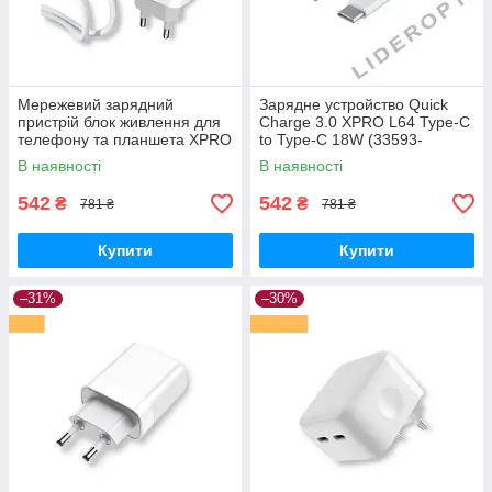
Мережевий зарядний
Зарядне устройство Quick
пристрій блок живлення для
Charge 3.0 XPRO L64 Type-C
телефону та планшета XPRO
to Type-C 18W (33593-
L64 QC3.0 18W Type-C to
01_179)
В наявності
В наявності
Type-C білий (33593-01)
542
542
₴
₴
781 ₴
781 ₴
Купити
Купити
–31%
–30%