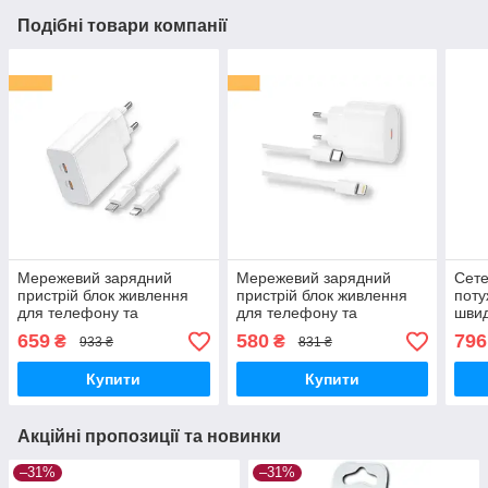
Подібні товари компанії
Мережевий зарядний
Мережевий зарядний
Сете
пристрій блок живлення
пристрій блок живлення
поту
для телефону та
для телефону та
швид
планшета XPRO C108A
планшета XPRO L81B
CCFS
659
580
796
₴
₴
933 ₴
831 ₴
PD35W+QC3.0 Lightning
PD20W Type-C to Lightning
білий (33333-01)
білий (21694-01)
Купити
Купити
Акційні пропозиції та новинки
–31%
–31%