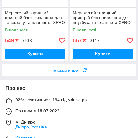
Мережевий зарядний
Мережевий зарядний
пристрій блок живлення для
пристрій блок живлення для
телефону та планшета XPRO
ноутбука та планшета XPRO
L91EU 25W Type-C білий
Dual type-C port 35W 3.0A
В наявності
В наявності
(21696-01)
білий (33038-01)
549
567
₴
₴
790 ₴
814 ₴
Купити
Купити
Показати ще
Про нас
92% позитивних з 194 відгуків за рік
Працює з 18.07.2023
м. Дніпро
Дніпро, Україна