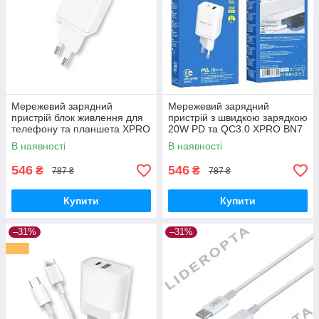
Мережевий зарядний
Мережевий зарядний
пристрій блок живлення для
пристрій з швидкою зарядкою
телефону та планшета XPRO
20W PD та QC3.0 XPRO BN7
BN7 PD20W+QC3.0 білий
(33156-01_181)
В наявності
В наявності
(33156-01)
546
546
₴
₴
787 ₴
787 ₴
Купити
Купити
–31%
–31%