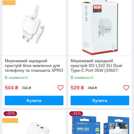
Мережевий зарядний
Мережевий зарядний
пристрій блок живлення для
пристрій XO L102 EU Dual
телефону та планшета XPRO
Type-C Port 35W (33607-
BN3 PD20W Type-C to
01_321)
В наявності
В наявності
Lightning білий (21644-01)
504
529
₴
₴
731 ₴
764 ₴
Купити
Купити
–31%
–31%