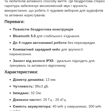
та любителів активного способу життя. Ця бездротова стерео
гарнітура забезпечує високоякісний звук і зручність
використання, що робить її чудовим вибором для аудіофілів
та активних користувачів.
Переваги:
Повністю бездротова конструкція
.
Bluetooth 5.0
для стабільного з'єднання.
До 4 годин автономної роботи
без перезарядки.
Компактний зарядний кейс
для зручності
перенесення.
Захист від вологи IPX5
- ідеально підходить для
тренувань та активного відпочинку.
Характеристики:
Діаметр динаміка:
13 мм.
Чутливість:
98±3 дБ.
Імпеданс:
32 Ом.
Діапазон частот:
20 Гц - 20 кГц.
Ємність акумулятора:
40 мАг у навушниках, 300 мАг
у кейсі.