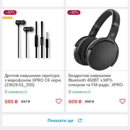
–30%
–30%
Дротові навушники гарнітура
Бездротові навушники
з мікрофоном XPRO C6 чорні
Bluetooth 450BT з MP3-
(23629-01_200)
плеєром та FM-радіо, XPRO
(41166-450BT_231)
В наявності
В наявності
585
609
₴
₴
837 ₴
868 ₴
Показати ще