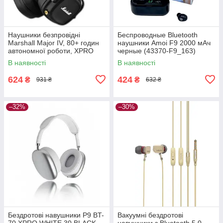
Наушники безпровідні
Беспроводные Bluetooth
Marshall Major IV, 80+ годин
наушники Amoi F9 2000 мАч
автономної роботи, XPRO
черные (43370-F9_163)
(44691-_291)
В наявності
В наявності
624
424
₴
₴
931 ₴
632 ₴
–32%
–30%
Бездротові навушники P9 BT-
Вакуумні бездротові
70 XPRO WHITE 30 BLACK
навушники з Bluetooth 5.0