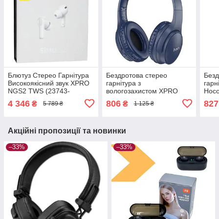
Блютуз Стерео Гарнітура
Бездротова стерео
Безд
Високоякісний звук XPRO
гарнітура з
гарн
NGS2 TWS (23743-
вологозахистом XPRO
Hoco
01_2677)
W40 (38234-01_345)
01_4
4 346
806
827
₴
₴
5 789 ₴
1 125 ₴
Акційні пропозиції та новинки
–33%
–33%