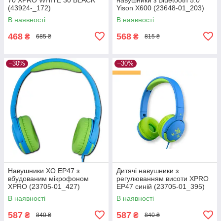
(43924-_172)
Yison X600 (23648-01_203)
В наявності
В наявності
468
568
₴
₴
685 ₴
815 ₴
–30%
–30%
Навушники XO EP47 з
Дитячі навушники з
вбудованим мікрофоном
регулюванням висоти XPRO
XPRO (23705-01_427)
EP47 синій (23705-01_395)
В наявності
В наявності
587
587
₴
₴
840 ₴
840 ₴