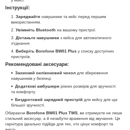
Інструкції:
Заряджайте
навушники та кейс перед першим
використанням.
Увімкніть Bluetooth
на вашому пристрої.
Дістаньте навушники
з кейса для автоматичного
з'єднання.
Виберіть Borofone BW01 Plus
у списку доступних
пристроїв.
Рекомендовані аксесуари:
Захисний силіконовий чохол
для збереження
навушників у безпеці.
Додаткові амбушюри
різних розмірів для зручності
та комфорту.
Бездротовий зарядний пристрій
для кейсу для ще
більшої зручності.
Обираючи
Borofone BW01 Plus TWS
, ви отримуєте не лише
стильний аксесуар, а й незабутні враження від звучання. Ця
гарнітура ідеально підійде для тих, хто цінує комфорт та
якість.