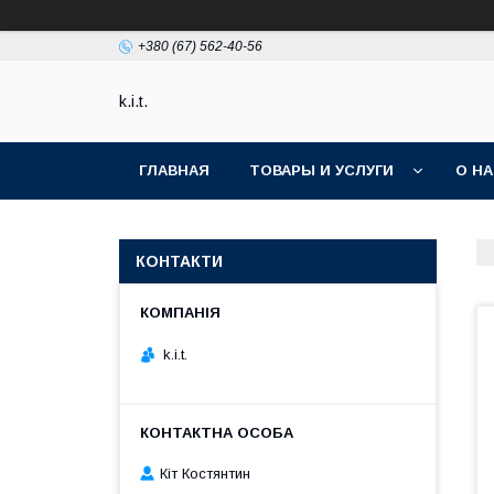
+380 (67) 562-40-56
k.i.t.
ГЛАВНАЯ
ТОВАРЫ И УСЛУГИ
О Н
КОНТАКТИ
k.i.t.
Кіт Костянтин