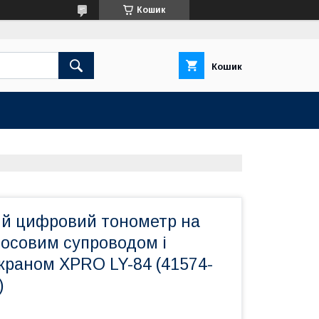
Кошик
Кошик
й цифровий тонометр на
олосовим супроводом і
краном XPRO LY-84 (41574-
)