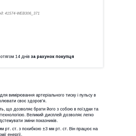
од:
41574-WEB306_371
ротягом 14 днів
за рахунок покупця
ля вимірювання артеріального тиску і пульсу в
олювати своє здоров'я.
ь, що дозволяє брати його з собою в поїздки та
 технологією. Великий дисплей дозволяє легко
дстежувати зміни показників.
 рт. ст. з похибкою ±3 мм рт. ст. Він працює на
ії енергії.