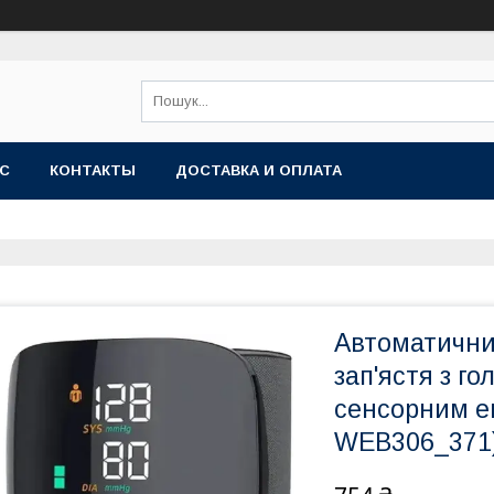
АС
КОНТАКТЫ
ДОСТАВКА И ОПЛАТА
Автоматични
зап'ястя з г
сенсорним е
WEB306_371