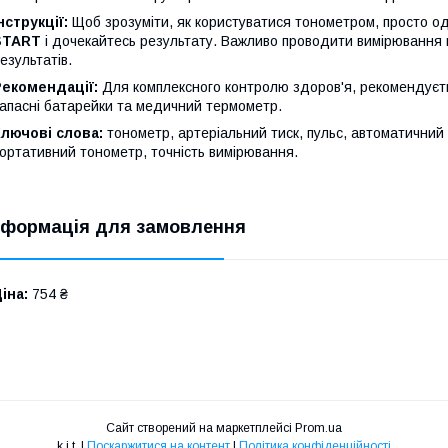
нструкції:
Щоб зрозуміти, як користуватися тонометром, просто одя
START
і дочекайтесь результату. Важливо проводити вимірювання 
езультатів.
Рекомендації:
Для комплексного контролю здоров'я, рекомендуєт
апасні батарейки та медичний термометр.
лючові слова:
тонометр, артеріальний тиск, пульс, автоматичний 
ортативний тонометр, точність вимірювання.
нформація для замовлення
іна:
754 ₴
Сайт створений на маркетплейсі
Prom.ua
k.i.t. |
Поскаржитися на контент
|
Політика конфіденційності