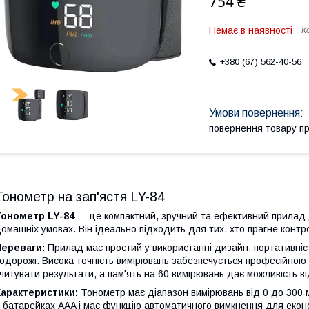
754 ₴
Немає в наявності
К
+380 (67) 562-40-56
повернення товару п
Тонометр на зап'ястя LY-84
Тонометр LY-84
— це компактний, зручний та ефективний прилад д
омашніх умовах. Він ідеально підходить для тих, хто прагне контр
Переваги:
Прилад має простий у використанні дизайн, портативніст
одорожі. Висока точність вимірювань забезпечується професійною
читувати результати, а пам'ять на 60 вимірювань дає можливість ві
Характеристики:
Тонометр має діапазон вимірювань від 0 до 300 мм
 батарейках AAA і має функцію автоматичного вимкнення для економ