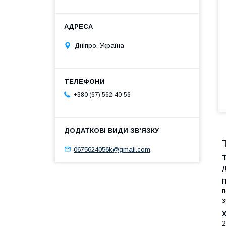
Дніпро, Україна
+380 (67) 562-40-56
0675624056k@gmail.com
д
п
з
2