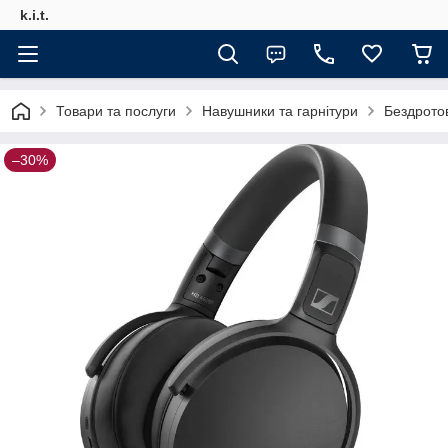
k.i.t.
Товари та послуги
Навушники та гарнітури
Бездрото
–30%