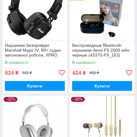
Наушники безпровідні
Беспроводные Bluetooth
Marshall Major IV, 80+ годин
наушники Amoi F9 2000 мАч
автономної роботи, XPRO
черные (43370-F9_163)
(44691-_291)
В наявності
В наявності
624
424
₴
₴
931 ₴
632 ₴
Купити
Купити
–32%
–30%