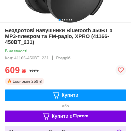
Бездротові навушники Bluetooth 450BT з
MP3-плеєром та FM-радіо, XPRO (41166-
450BT_231)
В наявності
Код: 41166-450BT_231
Роздріб
609
₴
868 ₴
Економія
259 ₴
Купити
або
Купити з