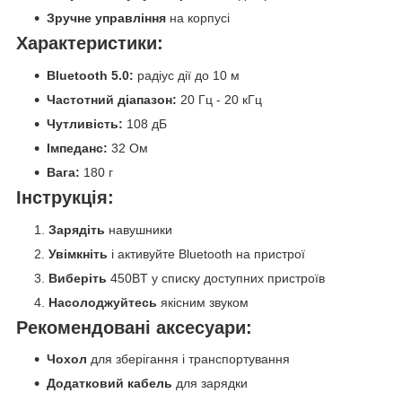
Зручне управління
на корпусі
Характеристики:
Bluetooth 5.0:
радіус дії до 10 м
Частотний діапазон:
20 Гц - 20 кГц
Чутливість:
108 дБ
Імпеданс:
32 Ом
Вага:
180 г
Інструкція:
Зарядіть
навушники
Увімкніть
і активуйте Bluetooth на пристрої
Виберіть
450BT у списку доступних пристроїв
Насолоджуйтесь
якісним звуком
Рекомендовані аксесуари:
Чохол
для зберігання і транспортування
Додатковий кабель
для зарядки