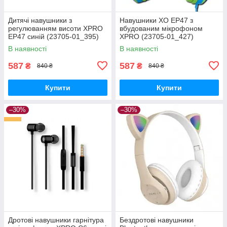
Дитячі навушники з
Навушники XO EP47 з
регулюванням висоти XPRO
вбудованим мікрофоном
EP47 синій (23705-01_395)
XPRO (23705-01_427)
В наявності
В наявності
587
587
₴
₴
840 ₴
840 ₴
Купити
Купити
–30%
–30%
Дротові навушники гарнітура
Бездротові навушники