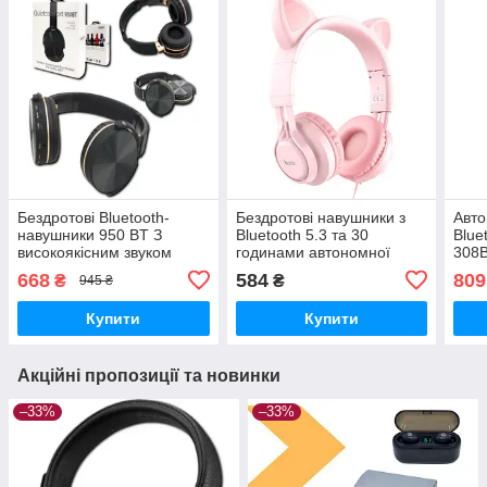
Бездротові Bluetooth-
Бездротові навушники з
Авто
навушники 950 BT З
Bluetooth 5.3 та 30
Blue
високоякісним звуком
годинами автономної
308B
XPRO Червоний (41175-
роботи XPRO W36 (38224-
308
668
584
809
₴
₴
945 ₴
950 BT_277)
01_346)
Купити
Купити
Акційні пропозиції та новинки
–33%
–33%