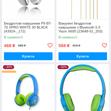
Бездротові навушники P9 BT-
Вакуумні бездротові
70 XPRO WHITE 30 BLACK
навушники з Bluetooth 5.0
(43924-_172)
Yison X600 (23648-01_203)
В наявності
В наявності
468
568
₴
₴
685 ₴
815 ₴
Купити
Купити
–30%
–30%