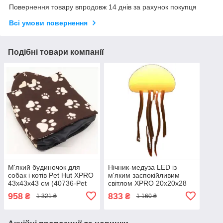
Повернення товару впродовж 14 днів за рахунок покупця
Всі умови повернення
Подібні товари компанії
М'який будиночок для
Нічник-медуза LED із
собак і котів Pet Hut XPRO
м'яким заспокійливим
43x43x43 см (40736-Pet
світлом XPRO 20x20x28
Hut_502)
см (45223-17037_514)
958
833
₴
₴
1 321 ₴
1 160 ₴