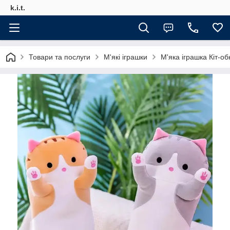
k.i.t.
Товари та послуги
М'які іграшки
М'яка іграшка Кіт-о