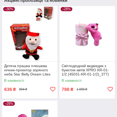
Акційні пропозиції та новинки
–30%
–28%
Дитяча іграшка плюшева
Світлодіодний ведмедик з
нічник-проектор зоряного
букетом квітів XPRO KR-01-
неба Star Belly Dream Lites
1/2 (45031-KR-01-1/2)_377)
Новорічні пісні.
В наявності
В наявності
636
786
₴
₴
904 ₴
1 099 ₴
–28%