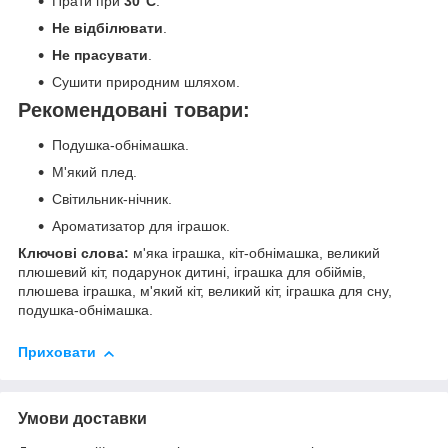
Прати при
30°C
.
Не відбілювати
.
Не прасувати
.
Сушити природним шляхом.
Рекомендовані товари:
Подушка-обнімашка.
М'який плед.
Світильник-нічник.
Ароматизатор для іграшок.
Ключові слова:
м'яка іграшка, кіт-обнімашка, великий
плюшевий кіт, подарунок дитині, іграшка для обіймів,
плюшева іграшка, м'який кіт, великий кіт, іграшка для сну,
подушка-обнімашка.
Приховати
Умови доставки