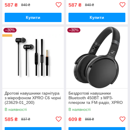
587
587
₴
₴
840 ₴
840 ₴
Купити
Купити
–30%
–30%
Дротові навушники гарнітура
Бездротові навушники
з мікрофоном XPRO C6 чорні
Bluetooth 450BT з MP3-
(23629-01_200)
плеєром та FM-радіо, XPRO
(41166-450BT_231)
В наявності
В наявності
585
609
₴
₴
837 ₴
868 ₴