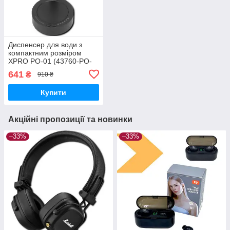
Диспенсер для води з
компактним розміром
XPRO PO-01 (43760-PO-
01_256)
641
₴
910 ₴
Купити
Акційні пропозиції та новинки
–33%
–33%