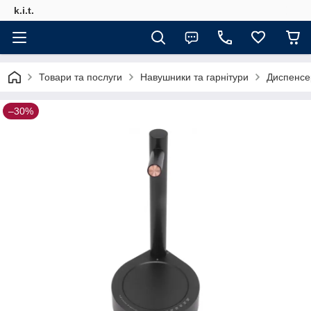
k.i.t.
Товари та послуги
Навушники та гарнітури
Диспенсе
–30%