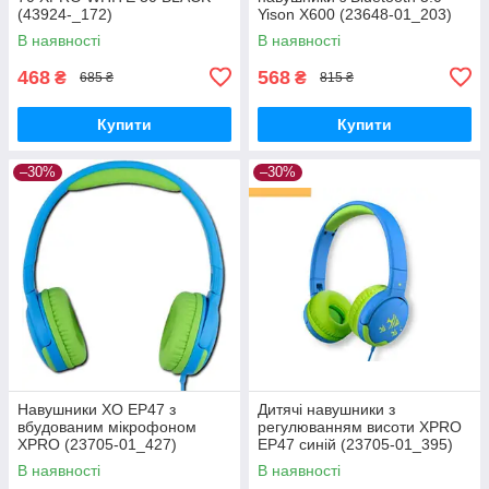
(43924-_172)
Yison X600 (23648-01_203)
В наявності
В наявності
468
568
₴
₴
685 ₴
815 ₴
Купити
Купити
–30%
–30%
Навушники XO EP47 з
Дитячі навушники з
вбудованим мікрофоном
регулюванням висоти XPRO
XPRO (23705-01_427)
EP47 синій (23705-01_395)
В наявності
В наявності