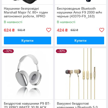
Наушники безпровідні
Беспроводные Bluetooth
Marshall Major IV, 80+ годин
наушники Amoi F9 2000 мАч
автономної роботи, XPRO
черные (43370-F9_163)
(44691-_291)
В наявності
В наявності
624
424
₴
₴
931 ₴
632 ₴
Купити
Купити
–32%
–30%
Бездротові навушники P9 BT-
Вакуумні бездротові
70 XPRO WHITE 30 BLACK
навушники з Bluetooth 5.0