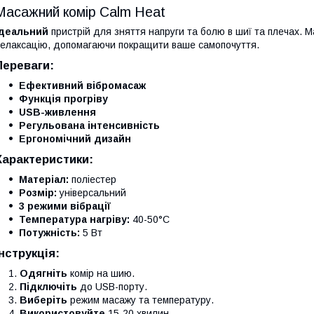
Масажний комір Calm Heat
Ідеальний
пристрій для зняття напруги та болю в шиї та плечах. 
елаксацію, допомагаючи покращити ваше самопочуття.
Переваги:
Ефективний вібромасаж
Функція прогріву
USB-живлення
Регульована інтенсивність
Ергономічний дизайн
Характеристики:
Матеріал:
поліестер
Розмір:
універсальний
3 режими вібрації
Температура нагріву:
40-50°C
Потужність:
5 Вт
Інструкція:
Одягніть
комір на шию.
Підключіть
до USB-порту.
Виберіть
режим масажу та температуру.
Використовуйте
15-20 хвилин.