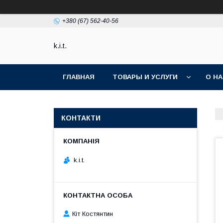
+380 (67) 562-40-56
k.i.t.
ГЛАВНАЯ
ТОВАРЫ И УСЛУГИ
О Н
КОНТАКТИ
k.i.t.
Кіт Костянтин