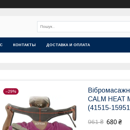
АС
КОНТАКТЫ
ДОСТАВКА И ОПЛАТА
Вібромасажн
–29%
CALM HEAT 
(41515-15951
680 ₴
961 ₴