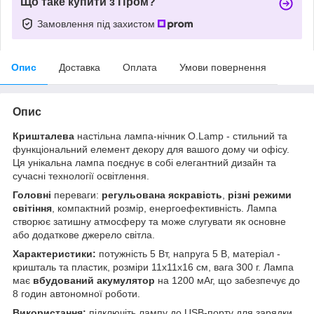
Що таке купити з Пром?
Замовлення під захистом
Опис
Доставка
Оплата
Умови повернення
Опис
Кришталева
настільна лампа-нічник O.Lamp - стильний та
функціональний елемент декору для вашого дому чи офісу.
Ця унікальна лампа поєднує в собі елегантний дизайн та
сучасні технології освітлення.
Головні
переваги:
регульована яскравість
,
різні режими
світіння
, компактний розмір, енергоефективність. Лампа
створює затишну атмосферу та може слугувати як основне
або додаткове джерело світла.
Характеристики:
потужність 5 Вт, напруга 5 В, матеріал -
кришталь та пластик, розміри 11x11x16 см, вага 300 г. Лампа
має
вбудований акумулятор
на 1200 мАг, що забезпечує до
8 годин автономної роботи.
Використання:
підключіть лампу до USB-порту для зарядки.