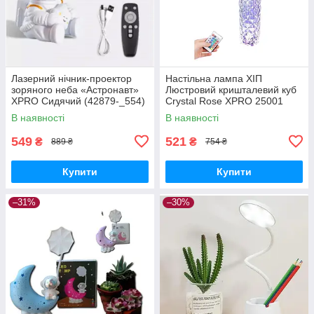
Лазерний нічник-проектор
Настільна лампа ХІП
зоряного неба «Астронавт»
Люстровий кришталевий куб
XPRO Сидячий (42879-_554)
Crystal Rose XPRO 25001
рожевий (42788-Crystal
В наявності
В наявності
Rose_158)
549
521
₴
₴
889 ₴
754 ₴
Купити
Купити
–31%
–30%