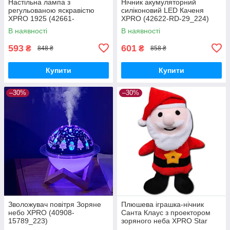
Настільна лампа з
Нічник акумуляторний
регульованою яскравістю
силіконовий LED Каченя
XPRO 1925 (42661-
XPRO (42622-RD-29_224)
1925_218)
В наявності
В наявності
593
601
₴
₴
848 ₴
858 ₴
Купити
Купити
–30%
–30%
Зволожувач повітря Зоряне
Плюшева іграшка-нічник
небо XPRO (40908-
Санта Клаус з проектором
15789_223)
зоряного неба XPRO Star
Belly Dream Lites 200 (GR-