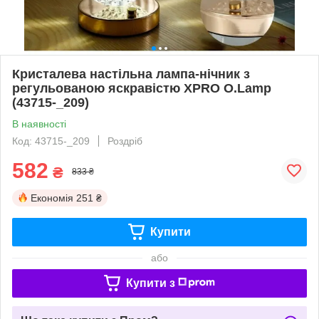
Кристалева настільна лампа-нічник з
регульованою яскравістю XPRO O.Lamp
(43715-_209)
В наявності
Код: 43715-_209
Роздріб
582
₴
833 ₴
Економія
251 ₴
Купити
або
Купити з