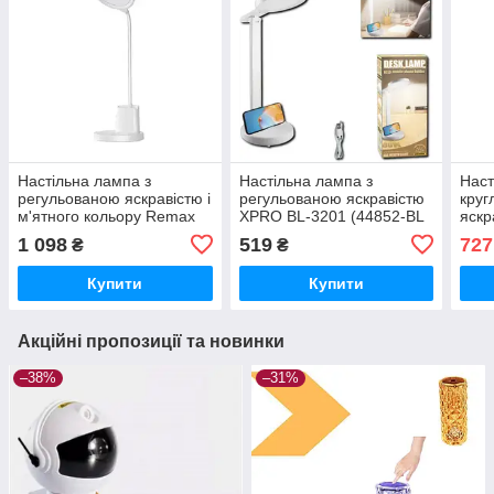
Настільна лампа з
Настільна лампа з
Наст
регульованою яскравістю і
регульованою яскравістю
круг
м'ятного кольору Remax
XPRO BL-3201 (44852-BL
яскр
RT-E815 (38038-01_595)
3201_161)
(440
1 098
519
727
₴
₴
Купити
Купити
Акційні пропозиції та новинки
–38%
–31%