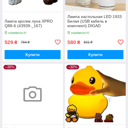
Лампа настольная LED 1933
Лампа кролик луна XPRO
Белая (USB кабель в
Q88-6 (43939-_167)
комплекті) DIGAD
В наявності
В наявності
529
580
₴
₴
764 ₴
831 ₴
Купити
Купити
–30%
–30%