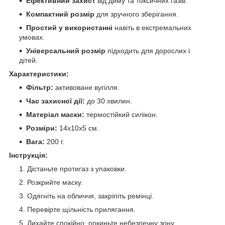
Ефективний захист
від диму та токсичних газів.
Компактний розмір
для зручного зберігання.
Простий у використанні
навіть в екстремальних
умовах.
Універсальний розмір
підходить для дорослих і
дітей.
Характеристики:
Фільтр:
активоване вугілля.
Час захисної дії:
до 30 хвилин.
Матеріал маски:
термостійкий силікон.
Розміри:
14x10x5 см.
Вага:
200 г.
Інструкція:
Дістаньте протигаз з упаковки.
Розкрийте маску.
Одягніть на обличчя, закріпіть ремінці.
Перевірте щільність прилягання.
Дихайте спокійно, покиньте небезпечну зону.