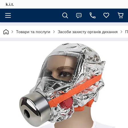
k.i.t.
Товари та послуги
Засоби захисту органів дихання
П