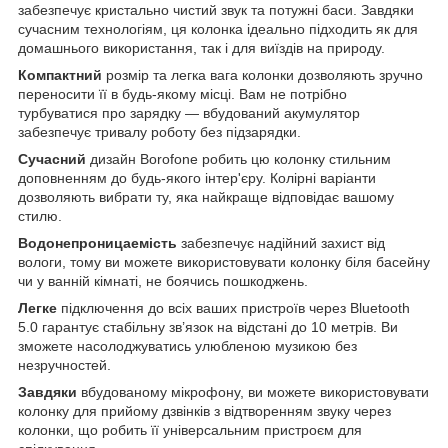
забезпечує кристально чистий звук та потужні баси. Завдяки
сучасним технологіям, ця колонка ідеально підходить як для
домашнього використання, так і для виїздів на природу.
Компактний
розмір та легка вага колонки дозволяють зручно
переносити її в будь-якому місці. Вам не потрібно
турбуватися про зарядку — вбудований акумулятор
забезпечує тривалу роботу без підзарядки.
Сучасний
дизайн Borofone робить цю колонку стильним
доповненням до будь-якого інтер'єру. Колірні варіанти
дозволяють вибрати ту, яка найкраще відповідає вашому
стилю.
Водонепроницаемість
забезпечує надійний захист від
вологи, тому ви можете використовувати колонку біля басейну
чи у ванній кімнаті, не боячись пошкоджень.
Легке
підключення до всіх ваших пристроїв через Bluetooth
5.0 гарантує стабільну зв’язок на відстані до 10 метрів. Ви
зможете насолоджуватись улюбленою музикою без
незручностей.
Завдяки
вбудованому мікрофону, ви можете використовувати
колонку для прийому дзвінків з відтворенням звуку через
колонки, що робить її універсальним пристроєм для