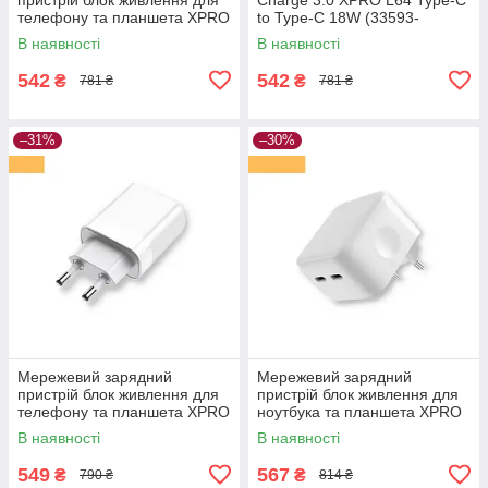
телефону та планшета XPRO
to Type-C 18W (33593-
L64 QC3.0 18W Type-C to
01_179)
В наявності
В наявності
Type-C білий (33593-01)
542
542
₴
₴
781 ₴
781 ₴
–31%
–30%
Мережевий зарядний
Мережевий зарядний
пристрій блок живлення для
пристрій блок живлення для
телефону та планшета XPRO
ноутбука та планшета XPRO
L91EU 25W Type-C білий
Dual type-C port 35W 3.0A
В наявності
В наявності
(21696-01)
білий (33038-01)
549
567
₴
₴
790 ₴
814 ₴