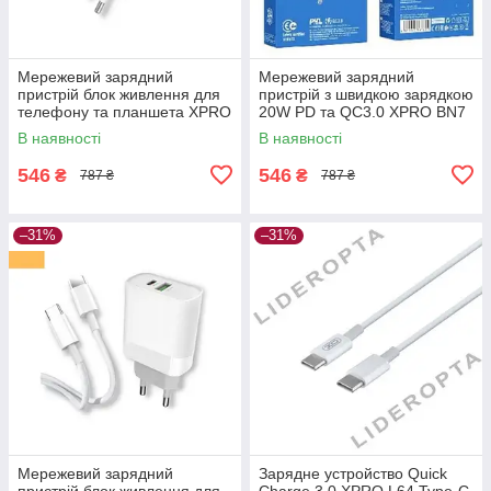
Мережевий зарядний
Мережевий зарядний
пристрій блок живлення для
пристрій з швидкою зарядкою
телефону та планшета XPRO
20W PD та QC3.0 XPRO BN7
BN7 PD20W+QC3.0 білий
(33156-01_181)
В наявності
В наявності
(33156-01)
546
546
₴
₴
787 ₴
787 ₴
–31%
–31%
Мережевий зарядний
Зарядне устройство Quick
пристрій блок живлення для
Charge 3.0 XPRO L64 Type-C