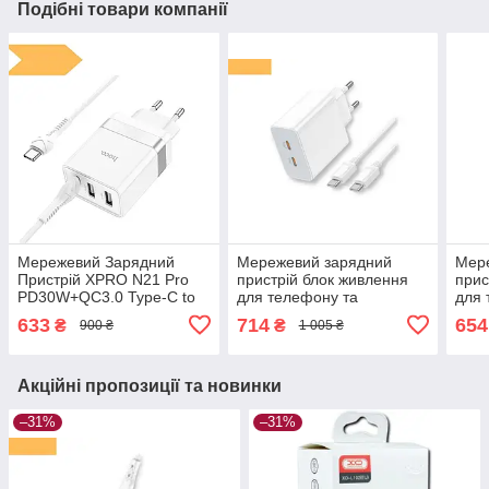
Подібні товари компанії
Мережевий Зарядний
Мережевий зарядний
Мер
Пристрій XPRO N21 Pro
пристрій блок живлення
прис
PD30W+QC3.0 Type-C to
для телефону та
для 
IP білий (33291-01_418)
планшета XPRO C108A
пла
633
714
654
₴
₴
900 ₴
1 005 ₴
PD35W+QC3.0 Type-C
PD2
білий (33334-01)
Type
Акційні пропозиції та новинки
–31%
–31%