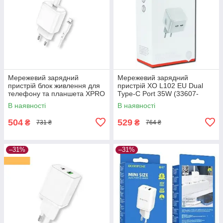
Мережевий зарядний
Мережевий зарядний
пристрій блок живлення для
пристрій XO L102 EU Dual
телефону та планшета XPRO
Type-C Port 35W (33607-
BN3 PD20W Type-C to
01_321)
В наявності
В наявності
Lightning білий (21644-01)
504
529
₴
₴
731 ₴
764 ₴
–31%
–31%