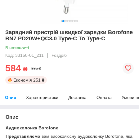
Зарядний пристрій швидкої зарядки Borofone
BN7 PD20W+QC3.0 Type-C To Type-C
В наявності
Код: 33158-01_211
Роздріб
584
₴
835 ₴
Економія
251 ₴
Опис
Характеристики
Доставка
Оплата
Умови п
Опис
Аудиоколонка Borofone
Представляємо
вам високоякісну аудіоколонку Borofone, яка