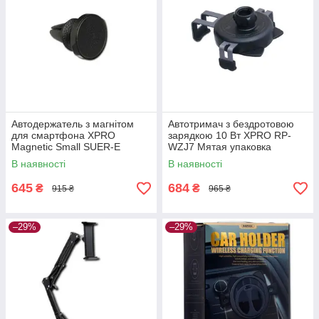
Автодержатель з магнітом
Автотримач з бездротовою
для смартфона XPRO
зарядкою 10 Вт XPRO RP-
Magnetic Small SUER-E
WZJ7 Мятая упаковка
Мятая упаковка (40933-
(37185-01_608)
В наявності
В наявності
01_259)
645
684
₴
₴
915 ₴
965 ₴
–29%
–29%