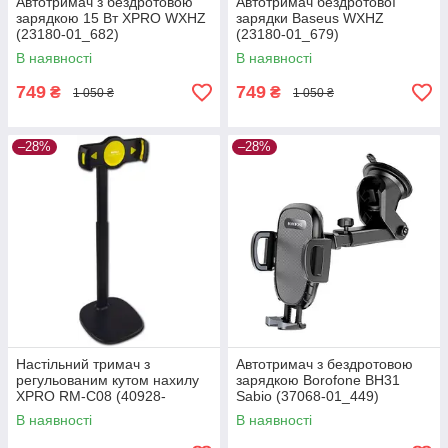
Автотримач з бездротовою
Автотримач бездротової
зарядкою 15 Вт XPRO WXHZ
зарядки Baseus WXHZ
(23180-01_682)
(23180-01_679)
В наявності
В наявності
749
749
₴
₴
1 050 ₴
1 050 ₴
–28%
–28%
Настільний тримач з
Автотримач з бездротовою
регульованим кутом нахилу
зарядкою Borofone BH31
XPRO RM-C08 (40928-
Sabio (37068-01_449)
01_362)
В наявності
В наявності