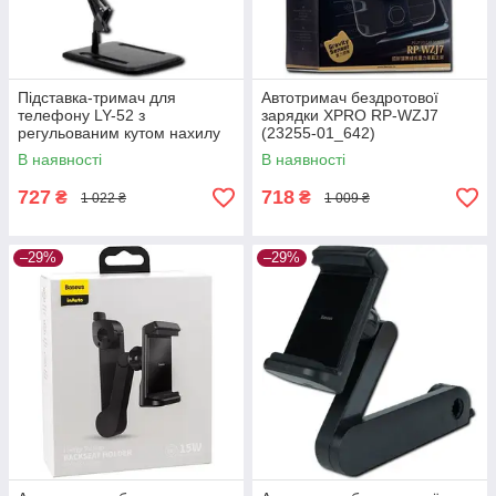
Підставка-тримач для
Автотримач бездротової
телефону LY-52 з
зарядки XPRO RP-WZJ7
регульованим кутом нахилу
(23255-01_642)
XPRO (41518-15954_323)
В наявності
В наявності
727
718
₴
₴
1 022 ₴
1 009 ₴
–29%
–29%