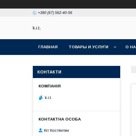
+380 (67) 562-40-56
k.i.t.
ГЛАВНАЯ
ТОВАРЫ И УСЛУГИ
О Н
КОНТАКТИ
k.i.t.
Кіт Костянтин