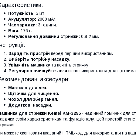
Характеристики:
Потужність:
5 Вт.
Акумулятор:
2000 мАг.
Час зарядки:
3 години.
Вага:
176 г.
Регулювання довжини стрижки:
0.8-2 мм.
Інструкції:
Зарядіть пристрій
перед першим використанням.
Виберіть потрібну насадку.
Увімкніть машинку
та почніть стрижку.
Регулярно очищуйте леза
після використання для підтриман
Рекомендовані аксесуари:
Мастило для лез.
Щіточка для чищення.
Чохол для зберігання.
Додаткові насадки.
Машинка для стрижки Kemei KM-3296
- надійний помічник для ст
авдяки своїм характеристикам та функціоналу, цей пристрій стан
трижки.
и можете скопіювати вказаний HTML-код для використання на вашо