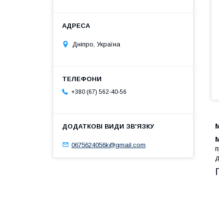
Дніпро, Україна
+380 (67) 562-40-56
0675624056k@gmail.com
п
д