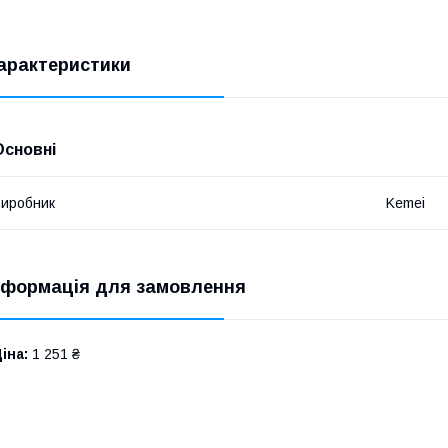
арактеристики
Основні
иробник
Kemei
нформація для замовлення
іна:
1 251 ₴