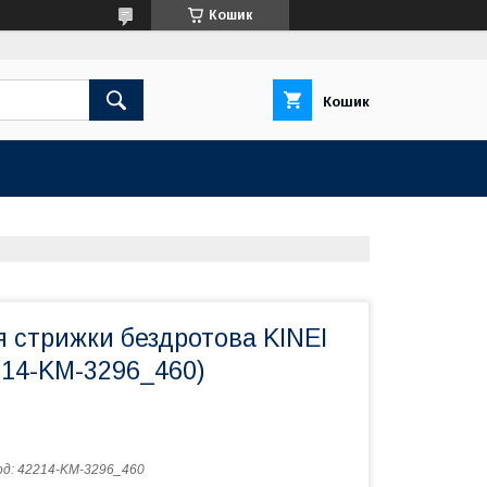
Кошик
Кошик
 стрижки бездротова KINEI
214-KM-3296_460)
од:
42214-KM-3296_460