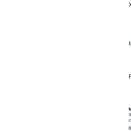
З
с
В