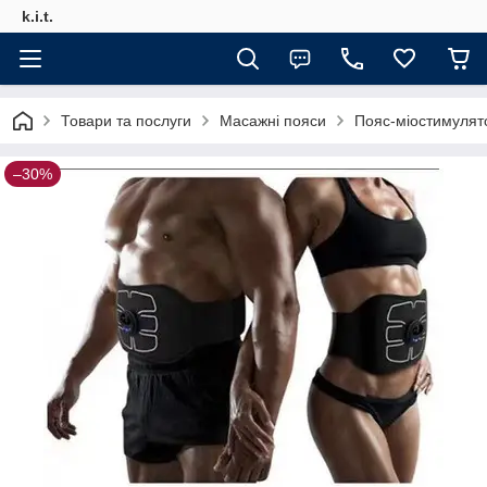
k.i.t.
Товари та послуги
Масажні пояси
Пояс-міостимулят
–30%