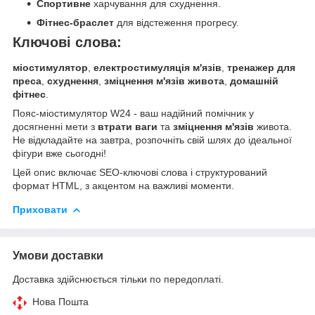
Спортивне
харчування для схуднення.
Фітнес-браслет
для відстеження прогресу.
Ключові слова:
міостимулятор
,
електростимуляція м'язів
,
тренажер для
преса
,
схуднення
,
зміцнення м'язів живота
,
домашній
фітнес
.
Пояс-міостимулятор W24 - ваш надійний помічник у
досягненні мети з
втрати ваги
та
зміцнення м'язів
живота.
Не відкладайте на завтра, розпочніть свій шлях до ідеальної
фігури вже сьогодні!
Цей опис включає SEO-ключові слова і структурований
формат HTML, з акцентом на важливі моменти.
Приховати
Умови доставки
Доставка здійснюється тільки по передоплаті.
Нова Пошта