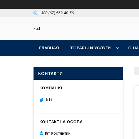
+380 (67) 562-40-56
k.i.t.
ГЛАВНАЯ
ТОВАРЫ И УСЛУГИ
О Н
КОНТАКТИ
k.i.t.
Кіт Костянтин