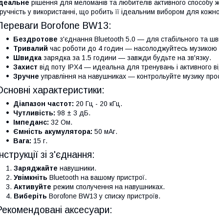
Ідеальне
рішення для меломанів та любителів активного способу жи
ручність у використанні, що робить її ідеальним вибором для кожно
Переваги Borofone BW13:
Бездротове
з'єднання Bluetooth 5.0 — для стабільного та ш
Тривалий
час роботи до 4 годин — насолоджуйтесь музикою 
Швидка
зарядка за 1.5 години — завжди будьте на зв'язку.
Захист
від поту IPX4 — идеальна для тренувань і активного в
Зручне
управління на навушниках — контрольуйте музику прос
Основні характеристики:
Діапазон частот:
20 Гц - 20 кГц.
Чутливість:
98 ± 3 дБ.
Імпеданс:
32 Ом.
Ємність акумулятора:
50 мАг.
Вага:
15 г.
Інструкції зі з'єднання:
Заряджайте
навушники.
Увімкніть
Bluetooth на вашому пристрої.
Активуйте
режим сполучення на навушниках.
Виберіть
Borofone BW13 у списку пристроїв.
Рекомендовані аксесуари: