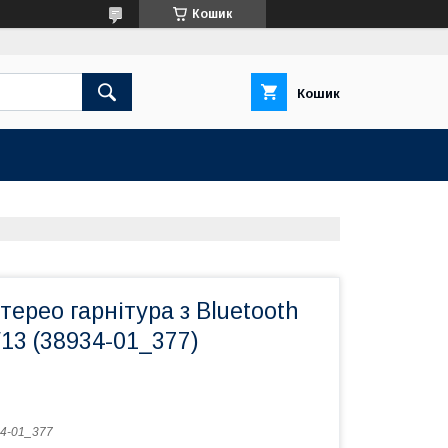
Кошик
Кошик
терео гарнітура з Bluetooth
13 (38934-01_377)
4-01_377