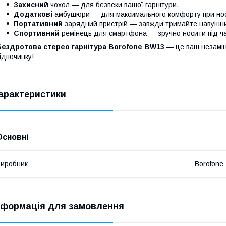
Захисний
чохол — для безпеки вашої гарнітури.
Додаткові
амбушюри — для максимального комфорту при нос
Портативний
зарядний пристрій — завжди тримайте навушн
Спортивний
ремінець для смартфона — зручно носити під ча
Бездротова стерео гарнітура Borofone BW13
— це ваш незамінн
ідпочинку!
арактеристики
Основні
иробник
Borofone
нформація для замовлення