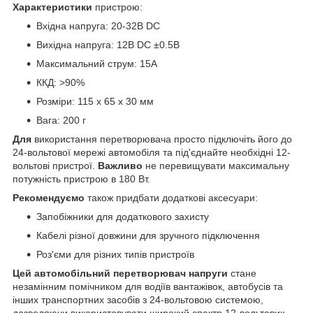
Характеристики
пристрою:
Вхідна напруга: 20-32В DC
Вихідна напруга: 12В DC ±0.5В
Максимальний струм: 15А
ККД: >90%
Розміри: 115 x 65 x 30 мм
Вага: 200 г
Для
використання перетворювача просто підключіть його до
24-вольтової мережі автомобіля та під'єднайте необхідні 12-
вольтові пристрої.
Важливо
не перевищувати максимальну
потужність пристрою в 180 Вт.
Рекомендуємо
також придбати додаткові аксесуари:
Запобіжники для додаткового захисту
Кабелі різної довжини для зручного підключення
Роз'єми для різних типів пристроїв
Цей
автомобільний перетворювач напруги
стане
незамінним помічником для водіїв вантажівок, автобусів та
інших транспортних засобів з 24-вольтовою системою,
дозволяючи використовувати широкий спектр 12-вольтових