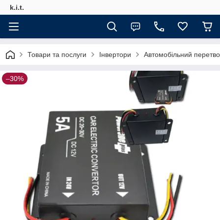
k.i.t.
Товари та послуги
Інвертори
Автомобільний перетв
–30%