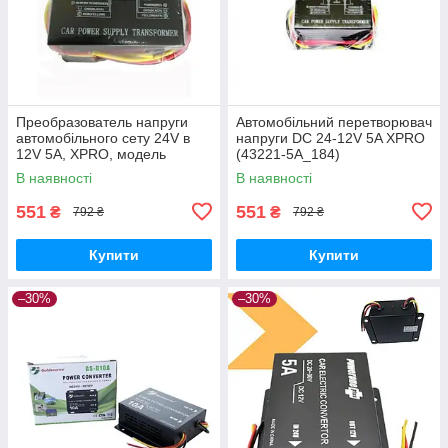
Преобразователь напруги
Автомобільний перетворювач
автомобільного сету 24V в
напруги DC 24-12V 5A XPRO
12V 5A, XPRO, модель
(43221-5A_184)
FREEZER, чорний (43221-
В наявності
В наявності
5A_171)
551
551
₴
₴
792 ₴
792 ₴
Купити
Купити
–30%
–30%