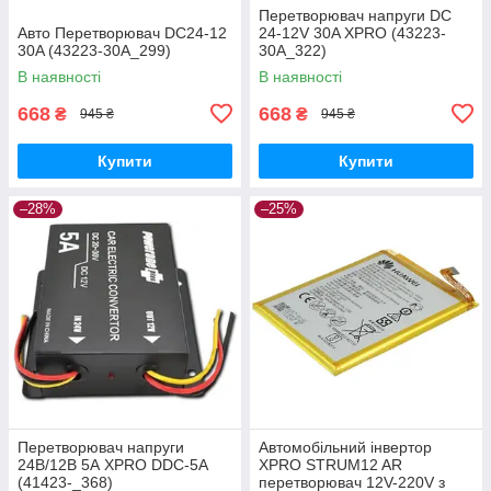
Перетворювач напруги DC
Авто Перетворювач DC24-12
24-12V 30A XPRO (43223-
30A (43223-30A_299)
30A_322)
В наявності
В наявності
668
668
₴
₴
945 ₴
945 ₴
Купити
Купити
–28%
–25%
Перетворювач напруги
Автомобільний інвертор
24В/12В 5А XPRO DDC-5A
XPRO STRUM12 AR
(41423-_368)
перетворювач 12V-220V з