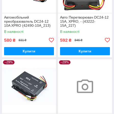
Автомобільний
Авто Перетворювач DC24-12
преобразователь DC24-12
15A, XPRO, - (43222-
10A XPRO (42490-10A_213)
15A_227)
В наявності
В наявності
580
592
₴
₴
831 ₴
846 ₴
Купити
Купити
–29%
–29%