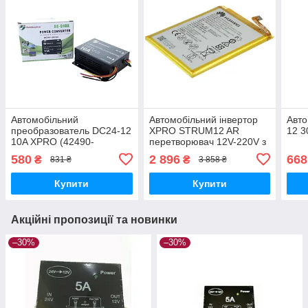
Автомобільний
Автомобільний інвертор
Авто
преобразователь DC24-12
XPRO STRUM12 AR
12 3
10A XPRO (42490-
перетворювач 12V-220V з
10A_213)
вбудованим захистом від
580
2 896
668
₴
₴
831 ₴
3 858 ₴
зниженої та підвищеної
напруги
Купити
Купити
Акційні пропозиції та новинки
–30%
–30%