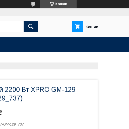
Кошик
Кошик
й 2200 Вт XPRO GM-129
29_737)
₴
7-GM-129_737