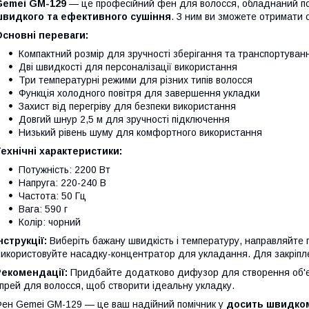
Gemei GM-129
— це професійний фен для волосся, обладнаний п
швидкого та ефективного сушіння
. З ним ви зможете отримати
сновні переваги:
Компактний розмір для зручності зберігання та транспортуван
Дві швидкості для персоналізації використання
Три температурні режими для різних типів волосся
Функція холодного повітря для завершення укладки
Захист від перегріву для безпеки використання
Довгий шнур 2,5 м для зручності підключення
Низький рівень шуму для комфортного використання
ехнічні характеристики:
Потужність: 2200 Вт
Напруга: 220-240 В
Частота: 50 Гц
Вага: 590 г
Колір: чорний
нструкції:
Виберіть бажану швидкість і температуру, направляйте по
икористовуйте насадку-концентратор для укладання. Для закріпле
Рекомендації:
Придбайте додатково дифузор для створення об'єм
прей для волосся, щоб створити ідеальну укладку.
ен Gemei GM-129 — це ваш надійний помічник у
досить швидко