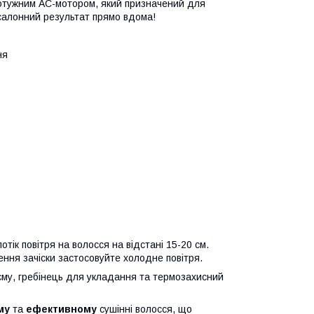
отужним AC-мотором, який призначений для
 салонний результат прямо вдома!
ня
тік повітря на волосся на відстані 15-20 см.
ння зачіски застосовуйте холодне повітря.
у, гребінець для укладання та термозахисний
му
та
ефективному
сушінні волосся, що