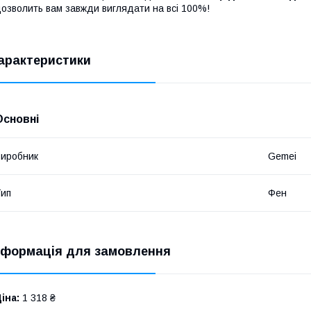
озволить вам завжди виглядати на всі 100%!
арактеристики
Основні
иробник
Gemei
ип
Фен
нформація для замовлення
іна:
1 318 ₴