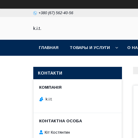
+380 (67) 562-40-56
k.i.t.
ГЛАВНАЯ
ТОВАРЫ И УСЛУГИ
О Н
КОНТАКТИ
k.i.t.
Кіт Костянтин