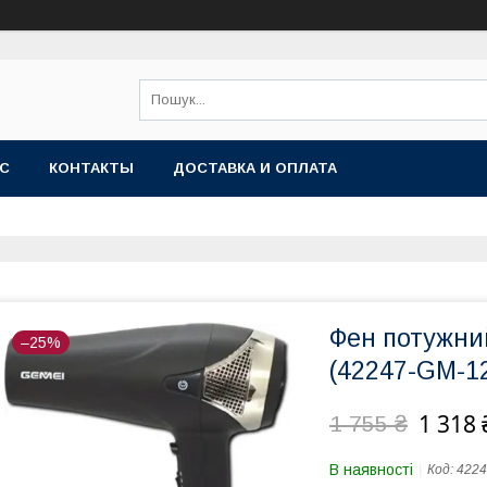
АС
КОНТАКТЫ
ДОСТАВКА И ОПЛАТА
Фен потужни
–25%
(42247-GM-1
1 318 
1 755 ₴
В наявності
Код:
4224