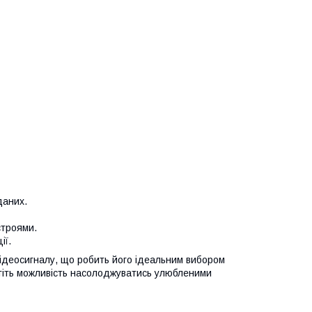
даних.
строями.
ії.
 відеосигналу, що робить його ідеальним вибором
устіть можливість насолоджуватись улюбленими