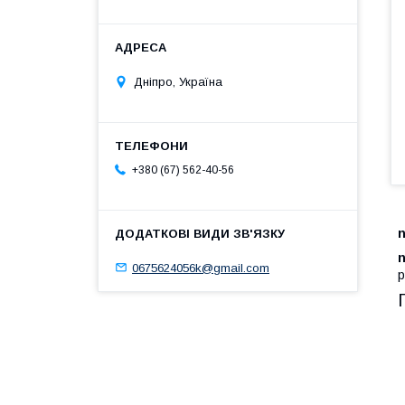
Дніпро, Україна
+380 (67) 562-40-56
n
n
0675624056k@gmail.com
р