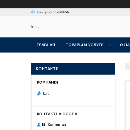
+380 (67) 562-40-56
k.i.t.
ГЛАВНАЯ
ТОВАРЫ И УСЛУГИ
О Н
КОНТАКТИ
k.i.t.
Кіт Костянтин