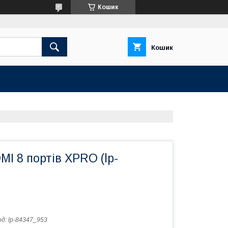
Кошик
Кошик
I 8 портів XPRO (lp-
од:
lp-84347_953