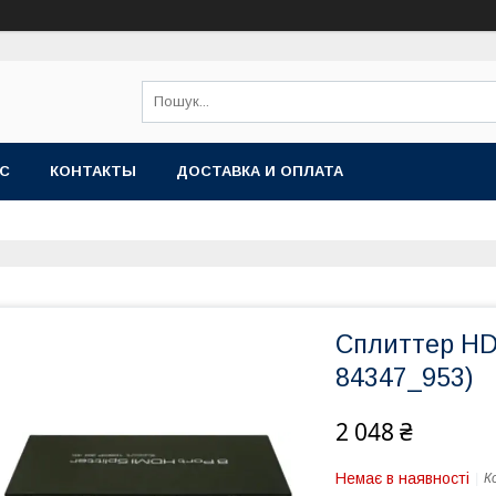
АС
КОНТАКТЫ
ДОСТАВКА И ОПЛАТА
Сплиттер HDM
84347_953)
2 048 ₴
Немає в наявності
К