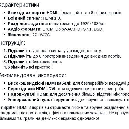
Характеристики:
8 вихідних портів HDMI:
підключайте до 8 різних екранів.
Вхідний сигнал:
HDMI 1.3.
Роздільна здатність:
підтримка до 1920x1080p.
Аудіо формати:
LPCM, Dolby-AC3, DTS7.1, DSD.
Живлення:
DC 5V/2A.
Інструкція:
Підключіть
джерело сигналу до вхідного порту.
Підключіть
до 8 пристроїв виведення до вихідних портів.
Підключіть
блок живлення.
Увімкніть
всі пристрої.
Рекомендовані аксесуари:
Високошвидкісні HDMI кабелі:
для безперебійної передачі 
Перехідники HDMI-DVI:
для підключення різних пристроїв.
Подовжувачі HDMI:
для досягнення більшої відстані між при
Універсальний пульт керування:
для зручності в експлуатац
 nSplitter HDMI 8 портів ви отримаєте якісне та зручне розділення
ля домашніх кінотеатрів, офісів та навчальних закладів. Не проп
ільмами та іграми на декількох екранах одночасно!