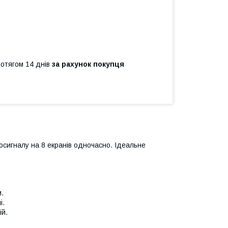
ротягом 14 днів
за рахунок покупця
сигналу на 8 екранів одночасно. Ідеальне
.
і.
ій.