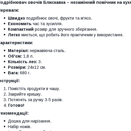
одрібнювач овочів Блискавка – незамінний помічник на кухн
Переваги:
Швидко
подрібнює овочі, фрукти та м'ясо.
Економить
час та зусилля.
Компактний
розмір для зручного зберігання.
Легко
миється, що робить його практичним у використанні.
Характеристики:
Матеріал:
нержавіюча сталь.
Об'єм:
1,8 л.
Кількість лез:
3.
Розміри:
24x12 см.
Вага:
680 г.
нструкції:
Помістіть продукти в чашу.
Закрийте кришку.
Потягніть за ручку 3-5 разів.
Готово!
Рекомендації:
Дошка для нарізання.
Набір ножів.