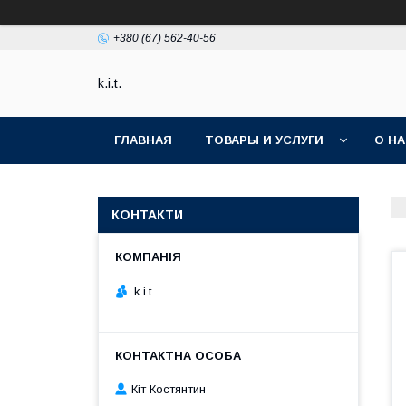
+380 (67) 562-40-56
k.i.t.
ГЛАВНАЯ
ТОВАРЫ И УСЛУГИ
О Н
КОНТАКТИ
k.i.t.
Кіт Костянтин