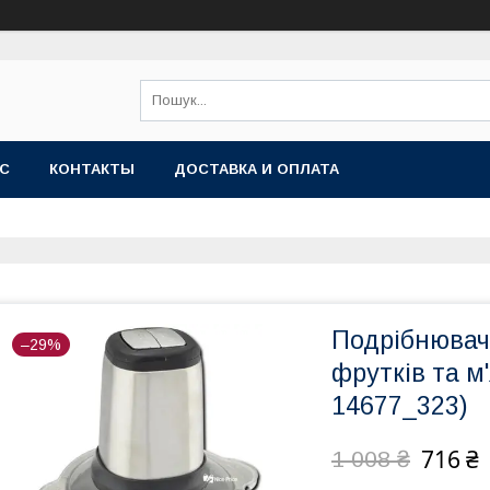
АС
КОНТАКТЫ
ДОСТАВКА И ОПЛАТА
Подрібнювач
–29%
фрутків та м
14677_323)
716 ₴
1 008 ₴