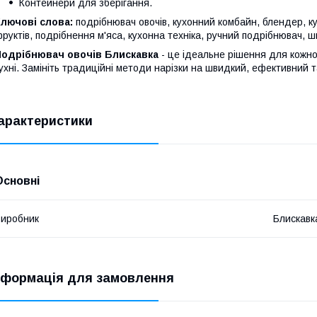
Контейнери для зберігання.
лючові слова:
подрібнювач овочів, кухонний комбайн, блендер, к
руктів, подрібнення м'яса, кухонна техніка, ручний подрібнювач, ш
Подрібнювач овочів Блискавка
- це ідеальне рішення для кожної
ухні. Замініть традиційні методи нарізки на швидкий, ефективний
арактеристики
Основні
иробник
Блискавк
нформація для замовлення