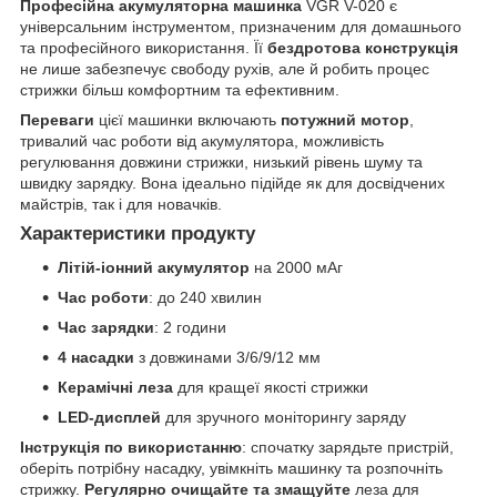
Професійна акумуляторна машинка
VGR V-020 є
універсальним інструментом, призначеним для домашнього
та професійного використання. Її
бездротова конструкція
не лише забезпечує свободу рухів, але й робить процес
стрижки більш комфортним та ефективним.
Переваги
цієї машинки включають
потужний мотор
,
тривалий час роботи від акумулятора, можливість
регулювання довжини стрижки, низький рівень шуму та
швидку зарядку. Вона ідеально підійде як для досвідчених
майстрів, так і для новачків.
Характеристики продукту
Літій-іонний акумулятор
на 2000 мАг
Час роботи
: до 240 хвилин
Час зарядки
: 2 години
4 насадки
з довжинами 3/6/9/12 мм
Керамічні леза
для кращеї якості стрижки
LED-дисплей
для зручного моніторингу заряду
Інструкція по використанню
: спочатку зарядьте пристрій,
оберіть потрібну насадку, увімкніть машинку та розпочніть
стрижку.
Регулярно очищайте та змащуйте
леза для