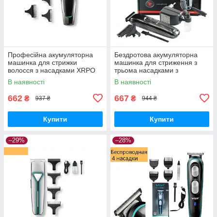
Професійна акумуляторна
Бездротова акумуляторна
машинка для стрижки
машинка для стриження з
волосся з насадками XRPO
трьома насадками з
VGR-030 чорна (41242-
неіржавкої сталі Gemei GM-
В наявності
В наявності
030_283)
6050
662
667
₴
₴
937 ₴
944 ₴
Купити
Купити
–29%
–28%