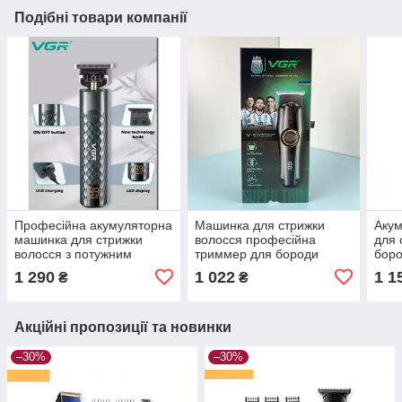
Подібні товари компанії
Професійна акумуляторна
Машинка для стрижки
Аку
машинка для стрижки
волосся професійна
для 
волосся з потужним
триммер для бороди
боро
мотором, XPRO VGR V-
XPRO V-905 (45112-V-
USB 
1 290
1 022
1 1
₴
₴
077 (41881-V-077_483)
905_327)
690_
Акційні пропозиції та новинки
–30%
–30%