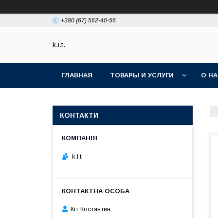
+380 (67) 562-40-56
k.i.t.
ГЛАВНАЯ
ТОВАРЫ И УСЛУГИ
О Н
КОНТАКТИ
k.i.t.
Кіт Костянтин