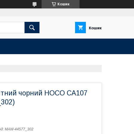
Кошик
Кошик
ітний чорний HOCO CA107
302)
од:
MAW-44577_302