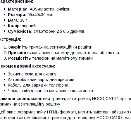
Характеристики:
Матеріал:
ABS-пластик, силікон.
Розміри:
65x40x30 мм.
Вага:
30 г.
Колір:
чорний.
Сумісність:
смартфони до 6.5 дюймів.
нструкція:
Закріпіть
тримач на вентиляційній решітці.
Прикріпіть
металеву пластину до смартфона або чохла.
Розмістіть
телефон на магнітному тримачі.
Рекомендовані аксесуари:
Захисне скло для екрану.
Автомобільний зарядний пристрій.
Кабель для зарядки телефона.
Чохол з вбудованою металевою пластиною.
лючові слова:
магнітний тримач, автотримач, HOCO CA107, кріпл
римач на вентиляційну решітку.
ей опис, оформлений у HTML-форматі, містить змістовні абзаци з 
агнітного автомобільного тримача для телефону HOCO CA107, на