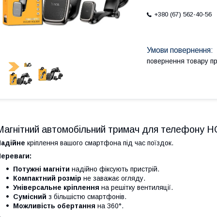
+380 (67) 562-40-56
повернення товару п
Магнітний автомобільний тримач для телефону 
Надійне
кріплення вашого смартфона під час поїздок.
Переваги:
Потужні магніти
надійно фіксують пристрій.
Компактний розмір
не заважає огляду.
Універсальне кріплення
на решітку вентиляції.
Сумісний
з більшістю смартфонів.
Можливість обертання
на 360°.