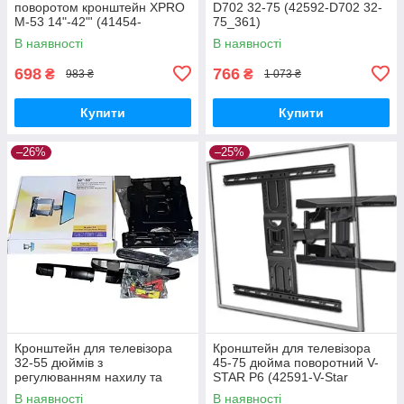
поворотом кронштейн XPRO
D702 32-75 (42592-D702 32-
M-53 14"-42"' (41454-
75_361)
M53_418)
В наявності
В наявності
698
766
₴
₴
983 ₴
1 073 ₴
Купити
Купити
–26%
–25%
Кронштейн для телевізора
Кронштейн для телевізора
32-55 дюймів з
45-75 дюйма поворотний V-
регулюванням нахилу та
STAR P6 (42591-V-Star
поворотним механізмом
P6_1016)
В наявності
В наявності