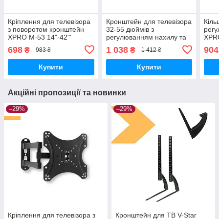
Кріплення для телевізора
Кронштейн для телевізора
Кіль
з поворотом кронштейн
32-55 дюймів з
регу
XPRO M-53 14"-42"'
регулюванням нахилу та
XPR
(41454-M53_418)
поворотним механізмом
_460
698
1 038
904
₴
₴
983 ₴
1 412 ₴
XPRO Wall Mount P4
(42406-WALL MOUNT
Купити
Купити
P4_557)
Акційні пропозиції та новинки
–29%
–29%
Кріплення для телевізора з
Кронштейн для ТВ V-Star