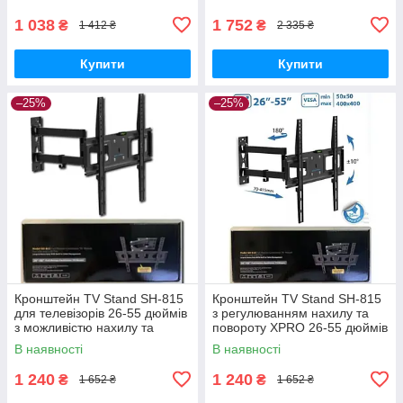
XPRO Wall Mount P4 (42406-
WALL MOUNT P4_557)
1 038
1 752
₴
₴
1 412 ₴
2 335 ₴
Купити
Купити
–25%
–25%
Кронштейн TV Stand SH-815
Кронштейн TV Stand SH-815
для телевізорів 26-55 дюймів
з регулюванням нахилу та
з можливістю нахилу та
повороту XPRO 26-55 дюймів
повороту XPRO (44658-SH-
(44658-SH-815_689)
В наявності
В наявності
815_686)
1 240
1 240
₴
₴
1 652 ₴
1 652 ₴