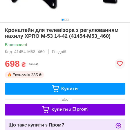
Кронштейн для телевізора з регулюванням
нахилу XPRO M-53 14-42 (41454-M53_460)
В наявності
Код: 41454-M53_460
Роздріб
698
₴
983 ₴
Економія
285 ₴
Купити
або
Купити з
Що таке купити з Пром?