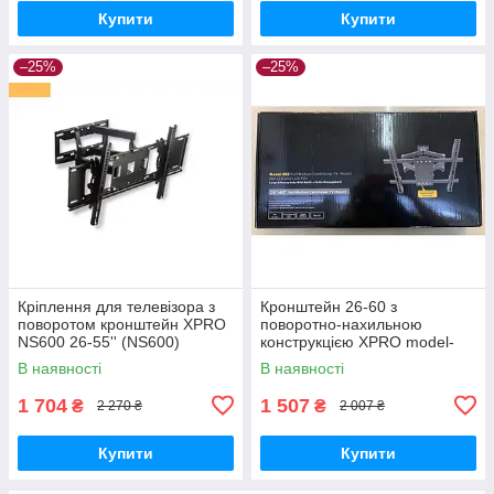
Купити
Купити
–25%
–25%
Кріплення для телевізора з
Кронштейн 26-60 з
поворотом кронштейн XPRO
поворотно-нахильною
NS600 26-55'' (NS600)
конструкцією XPRO model-
005 (44657-_861)
В наявності
В наявності
1 704
1 507
₴
₴
2 270 ₴
2 007 ₴
Купити
Купити