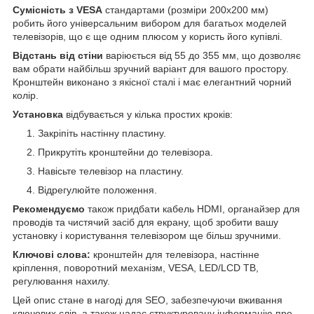
Сумісність з VESA
стандартами (розміри 200x200 мм)
робить його універсальним вибором для багатьох моделей
телевізорів, що є ще одним плюсом у користь його купівлі.
Відстань від стіни
варіюється від 55 до 355 мм, що дозволяє
вам обрати найбільш зручний варіант для вашого простору.
Кронштейн виконано з якісної сталі і має елегантний чорний
колір.
Установка
відбувається у кілька простих кроків:
Закріпіть настінну пластину.
Прикрутіть кронштейни до телевізора.
Навісьте телевізор на пластину.
Відрегулюйте положення.
Рекомендуємо
також придбати кабель HDMI, органайзер для
проводів та чистячий засіб для екрану, щоб зробити вашу
установку і користування телевізором ще більш зручними.
Ключові слова:
кронштейн для телевізора, настінне
кріплення, поворотний механізм, VESA, LED/LCD ТВ,
регулювання нахилу.
Цей опис стане в нагоді для SEO, забезпечуючи вживання
ключових слів, а також надає структуровану інформацію про