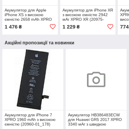
Акумулятор для Apple
Акумулятор для iPhone XR
Акум
iPhone XS з високою
з високою ємністю 2942
XPR
ємністю 2658 mAh XPRO
мАг XPRO XR (20975-
висо
(20974-01_595)
01_458)
01_1
1 476
1 229
774
₴
₴
Акційні пропозиції та новинки
Акумулятор для iPhone 7
Акумулятор HB386483ECW
XPRO 1960 mAh з високою
для Huawei GR5 2017 XPRO
ємністю (20960-01_178)
3340 мАг з швидкою
зарядкою (31911-01_189)