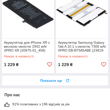
Акумулятор для iPhone XR з
Акумулятор Samsung Galaxy
високою ємністю 2942 мАг
Tab A 10.1 з ємністю 7300 мАг
XPRO XR (20975-01_458)
XPRO EB-BT585ABE (23819-
01_447)
Немає в наявності
Немає в наявності
1 229
1 229
₴
₴
Показати ще
Про нас
91% позитивних з 196 відгуків за рік