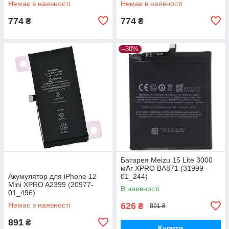
Немає в наявності
Немає в наявності
774
774
₴
₴
–30%
Батарея Meizu 15 Lite 3000
мАг XPRO BA871 (31999-
Акумулятор для iPhone 12
01_244)
Mini XPRO A2399 (20977-
В наявності
01_496)
Немає в наявності
626
₴
891 ₴
891
₴
Купити