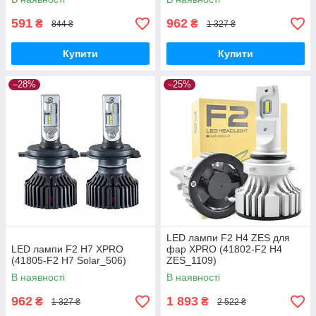
591
962
₴
₴
844 ₴
1 327 ₴
Купити
Купити
–28%
–25%
LED лампи F2 H4 ZES для
LED лампи F2 H7 XPRO
фар XPRO (41802-F2 H4
(41805-F2 H7 Solar_506)
ZES_1109)
В наявності
В наявності
962
1 893
₴
₴
1 327 ₴
2 522 ₴