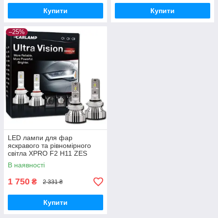
Купити
Купити
–25%
LED лампи для фар
яскравого та рівномірного
світла XPRO F2 H11 ZES
(41808-F2 H11 ZES_1016)
В наявності
1 750
₴
2 331 ₴
Купити