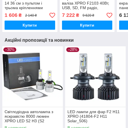
14 36 см з пультом і
валіза XPRO F2103 40Вт,
екра
трьома кріпленнями
USB, SD, FM радіо,
пане
XPRO (RL-14-1_921)
Bluetooth, 1 мікрофон, ДК
фона
1 606
7 222
6 1
₴
₴
2 140 ₴
9 620 ₴
(41196-F2103)
Blue
(44
Купити
Купити
Акційні пропозиції та новинки
–30%
–28%
Світлодіодна автолампа з
LED лампи для фар F2 H11
яскравістю 8000 люмен
XPRO (41804-F2 H11
XPRO LED S2 H3 (S2
Solar_506)
H3_221)
В наявності
В наявності