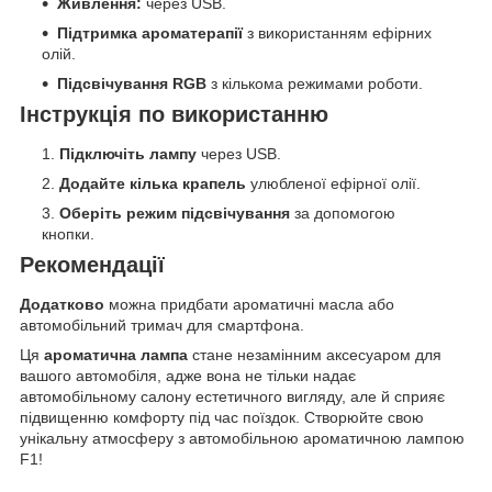
Живлення:
через USB.
Підтримка ароматерапії
з використанням ефірних
олій.
Підсвічування RGB
з кількома режимами роботи.
Інструкція по використанню
Підключіть лампу
через USB.
Додайте кілька крапель
улюбленої ефірної олії.
Оберіть режим підсвічування
за допомогою
кнопки.
Рекомендації
Додатково
можна придбати ароматичні масла або
автомобільний тримач для смартфона.
Ця
ароматична лампа
стане незамінним аксесуаром для
вашого автомобіля, адже вона не тільки надає
автомобільному салону естетичного вигляду, але й сприяє
підвищенню комфорту під час поїздок. Створюйте свою
унікальну атмосферу з автомобільною ароматичною лампою
F1!