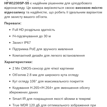
HFW1230SP-S5
є надійним рішенням для цілодобового
відеонагляду. Ця камера вирізняється своєю
високою якістю
відеозапису
та надійністю, що робить її ідеальним варіантом
для захисту вашого об'єкта.
Переваги:
Full HD роздільна здатність
ІЧ-підсвічування до 30 м
Захист IP67
Підтримка PoE для зручного живлення
Компактний дизайн для легкого встановлення
Характеристики:
2 Мп CMOS-сенсор для чіткої картинки
Об'єктив 2.8 мм для широкого кута огляду
Кут огляду 106° для максимального покриття
Кодування H.265+/H.264+ для зменшення обсягу
збережених даних
Smart IR для покращення якості зйомки в темряві
True WDR 120 дБ для оптимального зображення при