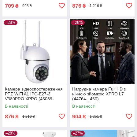
709
876
₴
₴
998 ₴
1 216 ₴
–28%
–28%
Камера відеоспостереження
Нагрудна камера Full HD з
PTZ WiFi A1 IPC-E27-3
нічною зйомкою XPRO L7
V380PRO XPRO (45039-
(44764-_460)
16971_457)
В наявності
В наявності
876
904
₴
₴
1 216 ₴
1 251 ₴
–28%
–27%