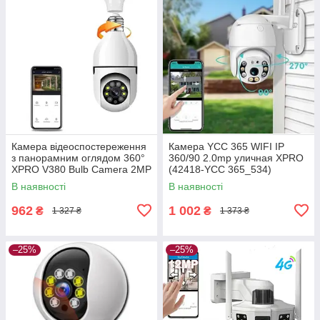
Камера відеоспостереження
Камера YCC 365 WIFI IP
з панорамним оглядом 360°
360/90 2.0mp уличная XPRO
XPRO V380 Bulb Camera 2MP
(42418-YCC 365_534)
FHD (41082-15334_506)
В наявності
В наявності
962
1 002
₴
₴
1 327 ₴
1 373 ₴
–25%
–25%