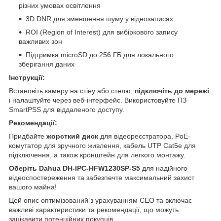
різних умовах освітлення
3D DNR для зменшення шуму у відеозаписах
ROI (Region of Interest) для вибіркового запису
важливих зон
Підтримка microSD до 256 ГБ для локального
зберігання даних
Інструкції:
Встановіть камеру на стіну або стелю,
підключіть до мережі
і налаштуйте через веб-інтерфейс. Використовуйте ПЗ
SmartPSS для віддаленого доступу.
Рекомендації:
Придбайте
жорсткий диск
для відеореєстратора, PoE-
комутатор для зручного живлення, кабель UTP Cat5e для
підключення, а також кронштейн для легкого монтажу.
Оберіть Dahua DH-IPC-HFW1230SP-S5
для надійного
відеоспостереження та забезпечте максимальний захист
вашого майна!
Цей опис оптимізований з урахуванням СЕО та включає
важливі характеристики та рекомендації, що можуть
зацікавити потенційних покупців.