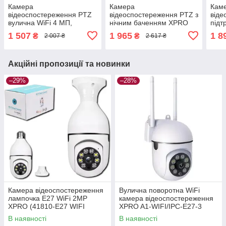
Камера
Камера
Кам
відеоспостереження PTZ
відеоспостереження PTZ з
віде
вулична WiFi 4 МП,
нічним баченням XPRO
підт
кольорове нічне бачення,
3L-V33 WiFi IPC-2L
2L-
1 507
1 965
1 8
₴
₴
2 007 ₴
2 617 ₴
XPRO, 2L-A2-WIFI/ZD-
V380PRO (45042-
(450
SC04-4MP V380Pro
16974_1090)
(45041-16973_884)
Акційні пропозиції та новинки
–29%
–28%
Камера відеоспостереження
Вулична поворотна WiFi
лампочка E27 WiFi 2MP
камера відеоспостереження
XPRO (41810-E27 WIFI
XPRO A1-WIFI/IPC-E27-3
2MP_460)
V380PRO (45039-16971_453)
В наявності
В наявності