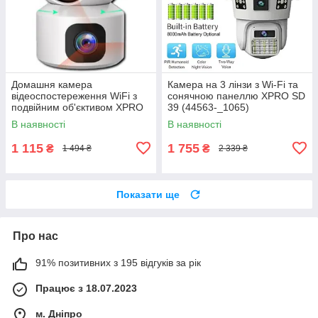
Домашня камера
Камера на 3 лінзи з Wi-Fi та
відеоспостереження WiFi з
сонячною панеллю XPRO SD
подвійним об'єктивом XPRO
39 (44563-_1065)
V380Pro 4MP (43301-_607)
В наявності
В наявності
1 115
1 755
₴
₴
1 494 ₴
2 339 ₴
Показати ще
Про нас
91% позитивних з 195 відгуків за рік
Працює з 18.07.2023
м. Дніпро