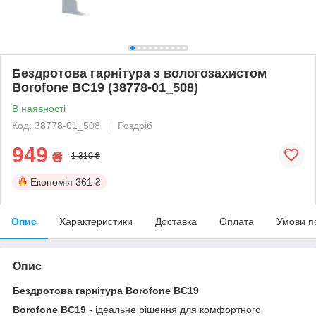
Бездротова гарнітура з вологозахистом
Borofone BC19 (38778-01_508)
В наявності
Код: 38778-01_508
Роздріб
949
₴
1 310 ₴
Економія
361 ₴
Опис
Характеристики
Доставка
Оплата
Умови п
Опис
Бездротова гарнітура Borofone BC19
Borofone BC19
- ідеальне рішення для комфортного