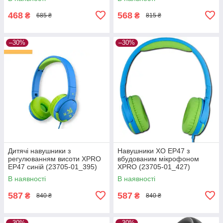
468
568
₴
₴
685 ₴
815 ₴
–30%
–30%
Дитячі навушники з
Навушники XO EP47 з
регулюванням висоти XPRO
вбудованим мікрофоном
EP47 синій (23705-01_395)
XPRO (23705-01_427)
В наявності
В наявності
587
587
₴
₴
840 ₴
840 ₴
–30%
–30%