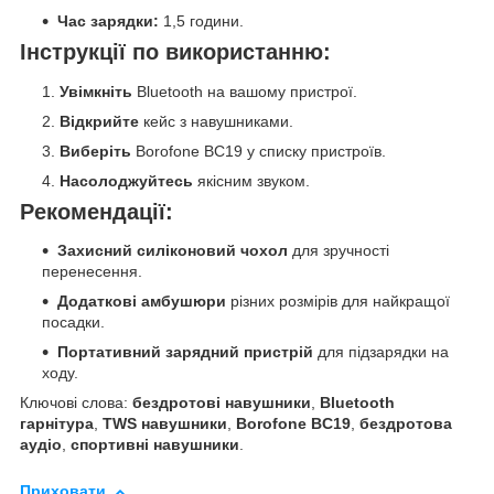
Час зарядки:
1,5 години.
Інструкції по використанню:
Увімкніть
Bluetooth на вашому пристрої.
Відкрийте
кейс з навушниками.
Виберіть
Borofone BC19 у списку пристроїв.
Насолоджуйтесь
якісним звуком.
Рекомендації:
Захисний силіконовий чохол
для зручності
перенесення.
Додаткові амбушюри
різних розмірів для найкращої
посадки.
Портативний зарядний пристрій
для підзарядки на
ходу.
Ключові слова:
бездротові навушники
,
Bluetooth
гарнітура
,
TWS навушники
,
Borofone BC19
,
бездротова
аудіо
,
спортивні навушники
.
Приховати