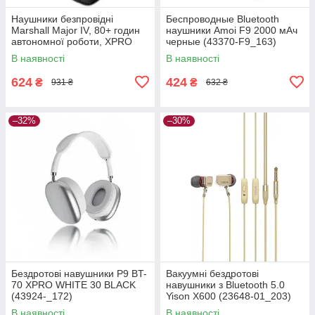
Наушники безпровідні
Беспроводные Bluetooth
Marshall Major IV, 80+ годин
наушники Amoi F9 2000 мАч
автономної роботи, XPRO
черные (43370-F9_163)
(44691-_291)
В наявності
В наявності
624
424
₴
₴
931 ₴
632 ₴
–32%
–30%
Бездротові навушники P9 BT-
Вакуумні бездротові
70 XPRO WHITE 30 BLACK
навушники з Bluetooth 5.0
(43924-_172)
Yison X600 (23648-01_203)
В наявності
В наявності