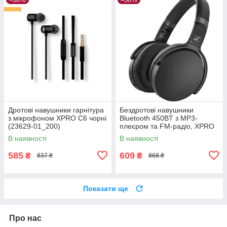
Дротові навушники гарнітура
Бездротові навушники
з мікрофоном XPRO C6 чорні
Bluetooth 450BT з MP3-
(23629-01_200)
плеєром та FM-радіо, XPRO
(41166-450BT_231)
В наявності
В наявності
585
609
₴
₴
837 ₴
868 ₴
Показати ще
Про нас