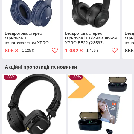
Бездротова стерео
Бездротова стерео
Безд
гарнітура з
гарнітура із якісним звуком
гарн
вологозахистом XPRO
XPRO BE22 (23597-
вол
W40 (38234-01_345)
01_585)
TWS-
806
1 082
856
₴
₴
1 125 ₴
1 459 ₴
Акційні пропозиції та новинки
–33%
–33%