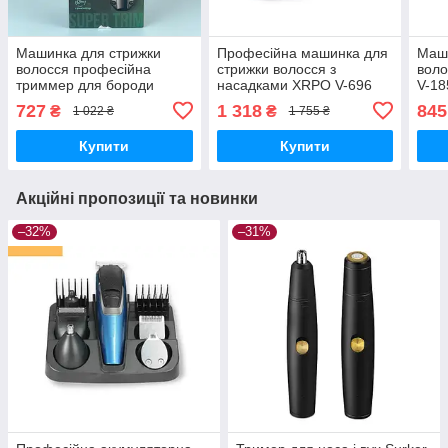
Машинка для стрижки
Професійна машинка для
Маши
волосся професійна
стрижки волосся з
воло
триммер для бороди
насадками XRPO V-696
V-18
XPRO V-905 (45112-V-
зелена (41444-V696_689)
185_
727
1 318
845
₴
₴
1 022 ₴
1 755 ₴
905_327)
Купити
Купити
Акційні пропозиції та новинки
–32%
–31%