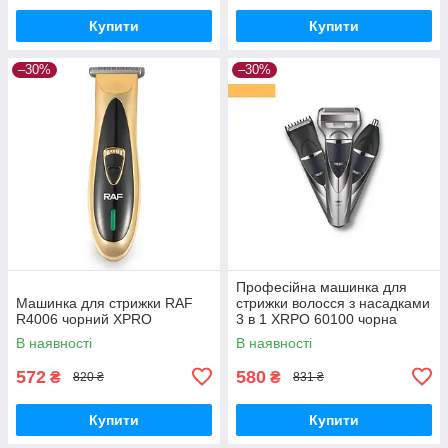
Купити
Купити
–30%
–30%
Професійна машинка для
Машинка для стрижки RAF
стрижки волосся з насадками
R4006 чорний XPRO
3 в 1 XRPO 60100 чорна
(40995-DSP-60100)
В наявності
В наявності
572
580
₴
₴
820 ₴
831 ₴
Купити
Купити