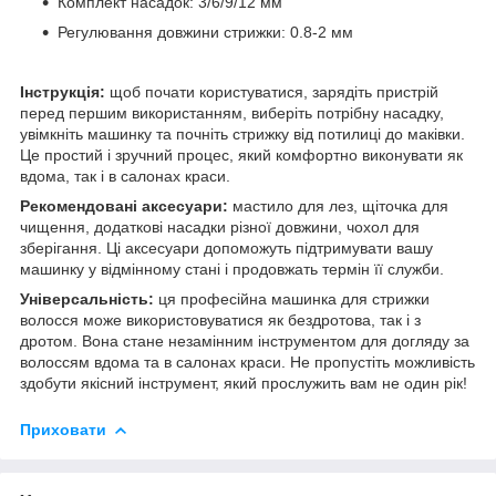
Комплект насадок: 3/6/9/12 мм
Регулювання довжини стрижки: 0.8-2 мм
Інструкція:
щоб почати користуватися, зарядіть пристрій
перед першим використанням, виберіть потрібну насадку,
увімкніть машинку та почніть стрижку від потилиці до маківки.
Це простий і зручний процес, який комфортно виконувати як
вдома, так і в салонах краси.
Рекомендовані аксесуари:
мастило для лез, щіточка для
чищення, додаткові насадки різної довжини, чохол для
зберігання. Ці аксесуари допоможуть підтримувати вашу
машинку у відмінному стані і продовжать термін її служби.
Універсальність:
ця професійна машинка для стрижки
волосся може використовуватися як бездротова, так і з
дротом. Вона стане незамінним інструментом для догляду за
волоссям вдома та в салонах краси. Не пропустіть можливість
здобути якісний інструмент, який прослужить вам не один рік!
Приховати