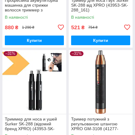
Професійна акумуляторна
Тример для носа і вух Surker
машинка для стрижки
SK-288 від XPRO (43953-SK-
волосся триммер з
288_161)
насадками XRPO V-172 синя
В наявності
В наявності
(V-172_501)
880
521
₴
₴
1 290 ₴
754 ₴
Купити
Купити
–31%
–31%
Триммер для носа и ушей
Тример потужний з
Surker SK-288 (відомий
регульованою штангою
бренд XPRO) (43953-SK-
XPRO GM-3108 (41277-
288_158)
3108_165)