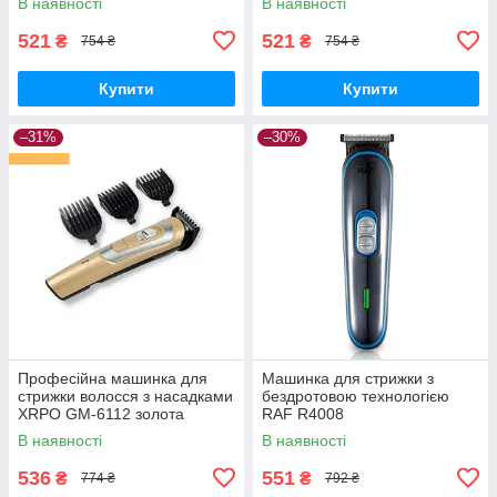
В наявності
В наявності
521
521
₴
₴
754 ₴
754 ₴
Купити
Купити
–31%
–30%
Професійна машинка для
Машинка для стрижки з
стрижки волосся з насадками
бездротовою технологією
XRPO GM-6112 золота
RAF R4008
(4738_200)
В наявності
В наявності
536
551
₴
₴
774 ₴
792 ₴