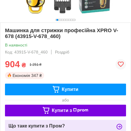
Машинка для стрижки професійна XPRO V-
678 (43915-V-678_460)
В наявності
Код: 43915-V-678_460
Роздріб
904
₴
1 251 ₴
Економія
347 ₴
Купити
або
Купити з
Що таке купити з Пром?