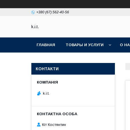
+380 (67) 562-40-56
k.i.t.
ГЛАВНАЯ
ТОВАРЫ И УСЛУГИ
О Н
КОНТАКТИ
k.i.t.
Кіт Костянтин