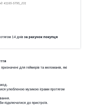
од:
41165-ST95_231
ротягом 14 днів
за рахунок покупця
иття
призначені для геймерів та меломанів, які
шкод.
ися улюбленою музикою іграми протягом
вання.
и підключатися до пристроїв.