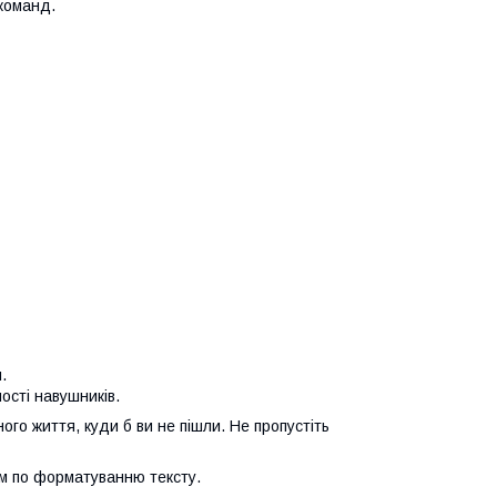
 команд.
.
сті навушників.
го життя, куди б ви не пішли. Не пропустіть
м по форматуванню тексту.