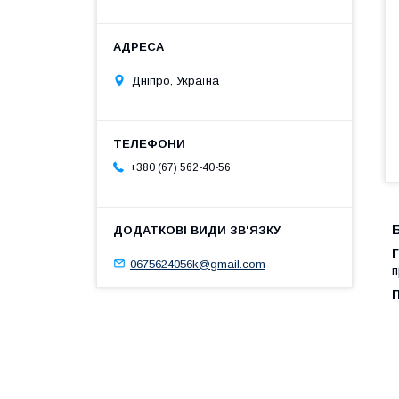
Дніпро, Україна
+380 (67) 562-40-56
0675624056k@gmail.com
п