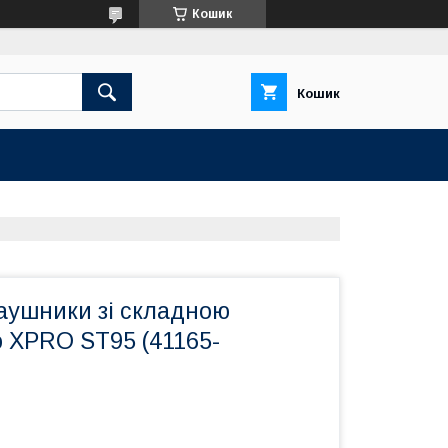
Кошик
Кошик
наушники зі складною
ю XPRO ST95 (41165-