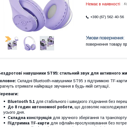
Немає в наявності
К
+380 (67) 562-40-56
повернення товару п
Бездротові навушники ST95: стильний звук для активного ж
Головне:
Складні Bluetooth-навушники ST95 з підтримкою TF-карти 
рагнуть отримати найкраще звучання в будь-якій ситуації.
Переваги:
Bluetooth 5.1
для стабільного і швидкого з'єднання без пере
До 8 годин автономної роботи,
що дозволяє насолоджуват
усього дня.
Складна конструкція
для зручного зберігання та транспорту
Підтримка TF-карти
для офлайн-прослуховування без потреб