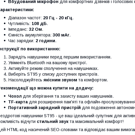
Вбудований мікрофон
для комфортних дзвінків і голосових
Характеристики:
Діапазон частот:
20 Гц - 20 кГц
.
Чутливість:
108 дБ
.
Імпеданс:
32 Ом
.
Ємність акумулятора:
300 мАг
.
Час зарядки:
2 години
.
нструкції по використанню:
Зарядіть навушники перед першим використанням.
Увімкніть Bluetooth на вашому пристрої.
Активуйте режим сполучення на навушниках.
Виберіть ST95 у списку доступних пристроїв.
Насолоджуйтесь
якісним звуком
та комфортом.
Рекомендації що можна купити на додачу:
Чохол
для зберігання та захисту ваших навушників.
TF-карта
для розширення пам'яті та офлайн-прослуховування
Портативний зарядний пристрій
для подовження автономно
ездротові навушники ST95 - це ваш ідеальний супутник для активно
ожливість відчути
стильний звук
та максимальний комфорт!
ей HTML-код насичений SEO-словами та відповідає вашим вимога