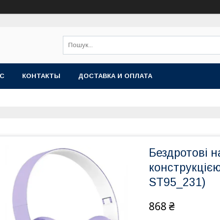
АС
КОНТАКТЫ
ДОСТАВКА И ОПЛАТА
Бездротові 
конструкціє
ST95_231)
868 ₴