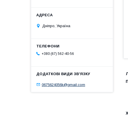
Дніпро, Україна
+380 (67) 562-40-56
Л
0675624056k@gmail.com