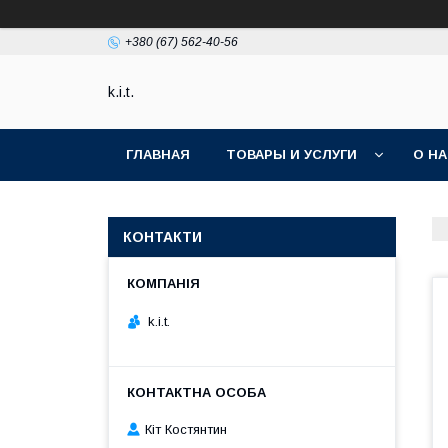
+380 (67) 562-40-56
k.i.t.
ГЛАВНАЯ
ТОВАРЫ И УСЛУГИ
О Н
КОНТАКТИ
k.i.t.
Кіт Костянтин