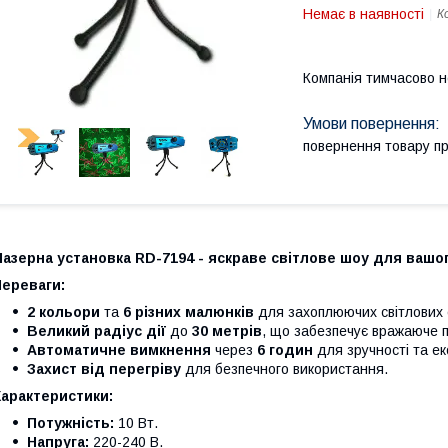
Немає в наявності
К
Компанія тимчасово 
повернення товару п
азерна установка RD-7194 - яскраве світлове шоу для вашо
Переваги:
2 кольори
та
6 різних малюнків
для захоплюючих світлових 
Великий радіус дії
до
30 метрів
, що забезпечує вражаюче п
Автоматичне вимкнення
через
6 годин
для зручності та ек
Захист від перегріву
для безпечного використання.
Характеристики:
Потужність:
10 Вт.
Напруга:
220-240 В.