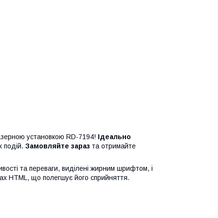
лазерною установкою RD-7194!
Ідеально
х подій.
Замовляйте зараз
та отримайте
вості та переваги, виділені жирним шрифтом, і
ах HTML, що полегшує його сприйняття.