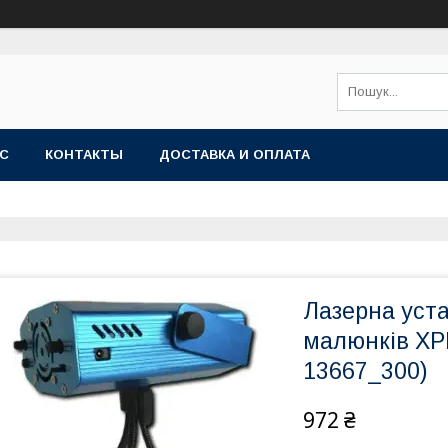
АС
КОНТАКТЫ
ДОСТАВКА И ОПЛАТА
Лазерна уста
малюнків XP
13667_300)
972 ₴