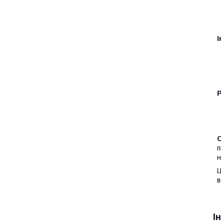
І
п
н
Ц
в
І