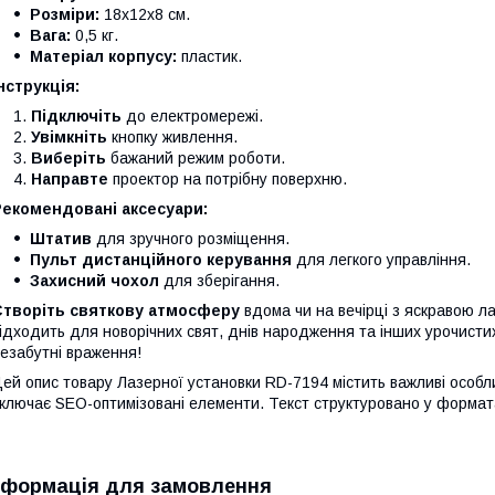
Розміри:
18x12x8 см.
Вага:
0,5 кг.
Матеріал корпусу:
пластик.
нструкція:
Підключіть
до електромережі.
Увімкніть
кнопку живлення.
Виберіть
бажаний режим роботи.
Направте
проектор на потрібну поверхню.
Рекомендовані аксесуари:
Штатив
для зручного розміщення.
Пульт дистанційного керування
для легкого управління.
Захисний чохол
для зберігання.
Створіть святкову атмосферу
вдома чи на вечірці з яскравою 
ідходить для новорічних свят, днів народження та інших урочисти
езабутні враження!
ей опис товару Лазерної установки RD-7194 містить важливі особли
ключає SEO-оптимізовані елементи. Текст структуровано у формат
нформація для замовлення