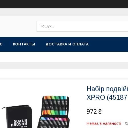
АС
КОНТАКТЫ
ДОСТАВКА И ОПЛАТА
Набір подвій
XPRO (45187
972 ₴
Немає в наявності
К