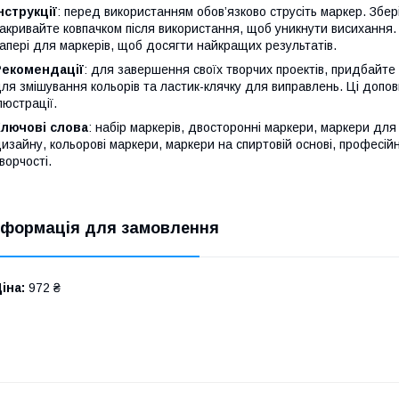
нструкції
: перед використанням обов’язково струсіть маркер. Збе
акривайте ковпачком після використання, щоб уникнути висихання
апері для маркерів, щоб досягти найкращих результатів.
Рекомендації
: для завершення своїх творчих проектів, придбайте 
ля змішування кольорів та ластик-клячку для виправлень. Ці доп
люстрації.
Ключові слова
: набір маркерів, двосторонні маркери, маркери для
изайну, кольорові маркери, маркери на спиртовій основі, професій
ворчості.
нформація для замовлення
іна:
972 ₴