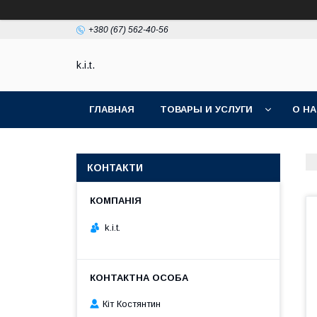
+380 (67) 562-40-56
k.i.t.
ГЛАВНАЯ
ТОВАРЫ И УСЛУГИ
О Н
КОНТАКТИ
k.i.t.
Кіт Костянтин