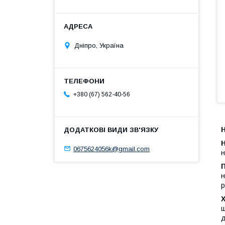
Дніпро, Україна
+380 (67) 562-40-56
Н
Н
0675624056k@gmail.com
н
н
р
щ
д