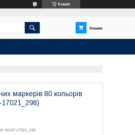
Кошик
Кошик
них маркерів 80 кольорів
-17021_298)
од:
45187-17021_298