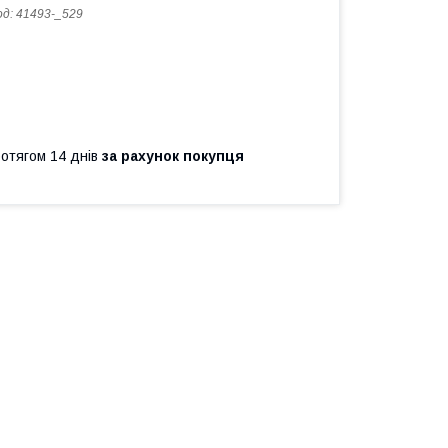
од:
41493-_529
ротягом 14 днів
за рахунок покупця