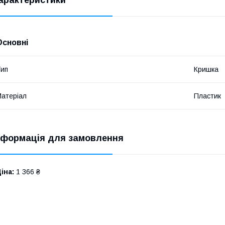
Основні
ип
Кришка
атеріал
Пластик
нформація для замовлення
іна:
1 366 ₴