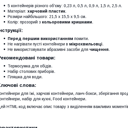
5 контейнерів різного об'єму: 0,23 л, 0,5 л, 0,9 л, 1,5 л, 2,5 л.
Матеріал:
харчовий пластик
.
Розміри найбільшого: 21,5 х 15,5 х 9,5 см.
Колір: прозорий з
кольоровими кришками
.
нструкції:
Перед першим використанням
помити.
Не нагрівати пусті контейнери в
мікрохвильовці
.
Не використовувати абразивні засоби для
чищення
.
Рекомендовані товари:
Термосумка для обідів.
Набір столових приборів.
Пляшка для води.
Ключові слова:
онтейнери для їжі, харчові контейнери, ланч-бокси, зберігання прод
онтейнери, набір для кухні, Food контейнери.
ей HTML-код включає опис товару з виділенням важливих моментів
арактеристики