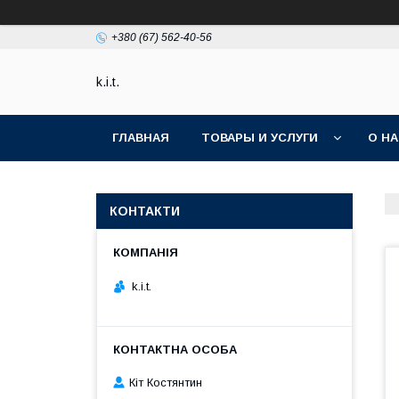
+380 (67) 562-40-56
k.i.t.
ГЛАВНАЯ
ТОВАРЫ И УСЛУГИ
О Н
КОНТАКТИ
k.i.t.
Кіт Костянтин