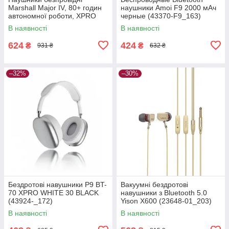
Marshall Major IV, 80+ годин
наушники Amoi F9 2000 мАч
автономної роботи, XPRO
черные (43370-F9_163)
(44691-_291)
В наявності
В наявності
624
424
₴
₴
931 ₴
632 ₴
–32%
–30%
Бездротові навушники P9 BT-
Вакуумні бездротові
70 XPRO WHITE 30 BLACK
навушники з Bluetooth 5.0
(43924-_172)
Yison X600 (23648-01_203)
В наявності
В наявності