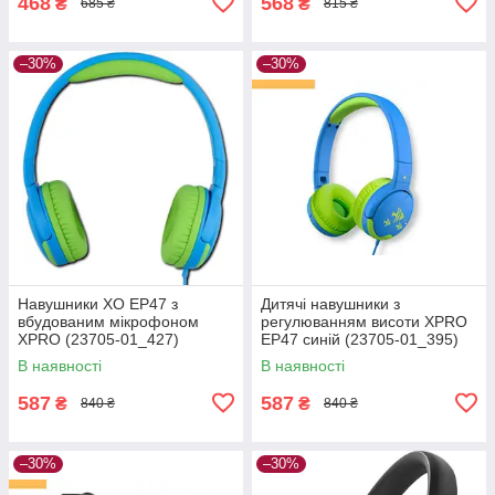
468
568
₴
₴
685 ₴
815 ₴
–30%
–30%
Навушники XO EP47 з
Дитячі навушники з
вбудованим мікрофоном
регулюванням висоти XPRO
XPRO (23705-01_427)
EP47 синій (23705-01_395)
В наявності
В наявності
587
587
₴
₴
840 ₴
840 ₴
–30%
–30%