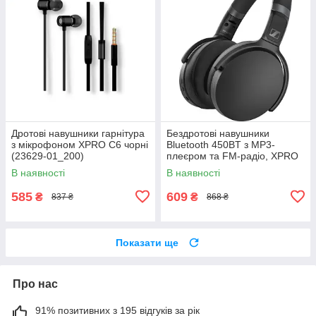
Дротові навушники гарнітура
Бездротові навушники
з мікрофоном XPRO C6 чорні
Bluetooth 450BT з MP3-
(23629-01_200)
плеєром та FM-радіо, XPRO
(41166-450BT_231)
В наявності
В наявності
585
609
₴
₴
837 ₴
868 ₴
Показати ще
Про нас
91% позитивних з 195 відгуків за рік