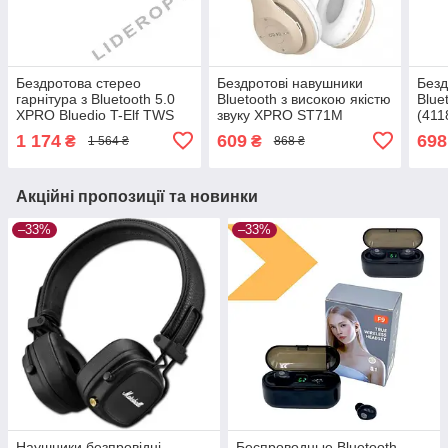
Бездротова стерео
Бездротові навушники
Безд
гарнітура з Bluetooth 5.0
Bluetooth з високою якістю
Blue
XPRO Bluedio T-Elf TWS
звуку XPRO ST71M
(411
м'ята упаковка (38904-
(41169-ST71M_231)
1 174
609
698
₴
₴
1 564 ₴
868 ₴
01_647)
Акційні пропозиції та новинки
–33%
–33%
Наушники безпровідні
Беспроводные Bluetooth