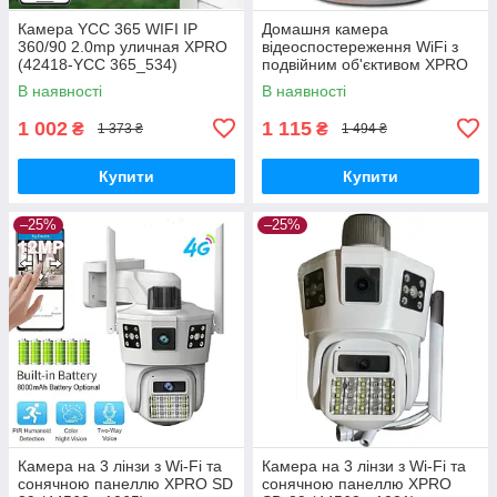
Камера YCC 365 WIFI IP
Домашня камера
360/90 2.0mp уличная XPRO
відеоспостереження WiFi з
(42418-YCC 365_534)
подвійним об'єктивом XPRO
V380Pro 4MP (43301-_607)
В наявності
В наявності
1 002
1 115
₴
₴
1 373 ₴
1 494 ₴
Купити
Купити
–25%
–25%
Камера на 3 лінзи з Wi-Fi та
Камера на 3 лінзи з Wi-Fi та
сонячною панеллю XPRO SD
сонячною панеллю XPRO