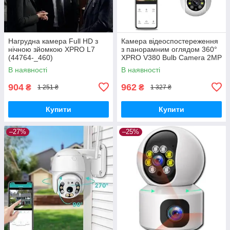
Нагрудна камера Full HD з
Камера відеоспостереження
нічною зйомкою XPRO L7
з панорамним оглядом 360°
(44764-_460)
XPRO V380 Bulb Camera 2MP
FHD (41082-15334_506)
В наявності
В наявності
904
962
₴
₴
1 251 ₴
1 327 ₴
Купити
Купити
–27%
–25%