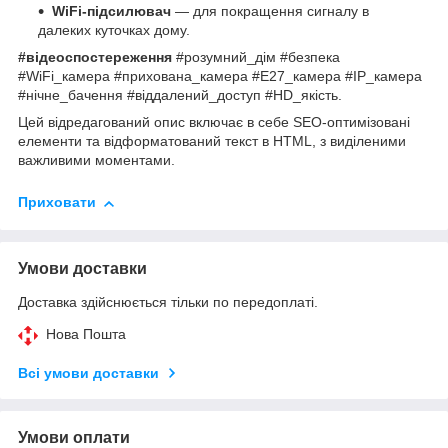
WiFi-підсилювач
— для покращення сигналу в
далеких куточках дому.
#відеоспостереження
#розумний_дім #безпека
#WiFi_камера #прихована_камера #E27_камера #IP_камера
#нічне_бачення #віддалений_доступ #HD_якість.
Цей відредагований опис включає в себе SEO-оптимізовані
елементи та відформатований текст в HTML, з виділеними
важливими моментами.
Приховати
Умови доставки
Доставка здійснюється тільки по передоплаті.
Нова Пошта
Всі умови доставки
Умови оплати