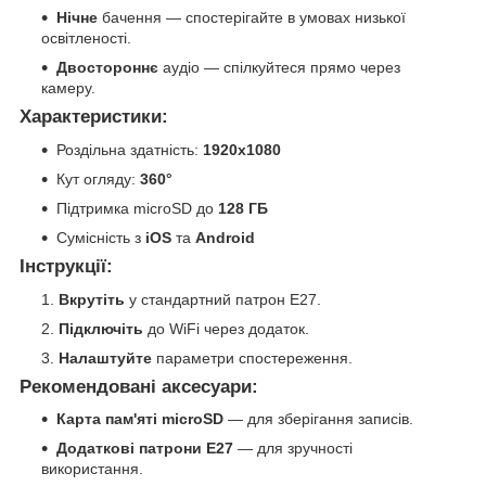
Нічне
бачення — спостерігайте в умовах низької
освітленості.
Двостороннє
аудіо — спілкуйтеся прямо через
камеру.
Характеристики:
Роздільна здатність:
1920x1080
Кут огляду:
360°
Підтримка microSD до
128 ГБ
Сумісність з
iOS
та
Android
Інструкції:
Вкрутіть
у стандартний патрон E27.
Підключіть
до WiFi через додаток.
Налаштуйте
параметри спостереження.
Рекомендовані аксесуари:
Карта пам'яті microSD
— для зберігання записів.
Додаткові патрони E27
— для зручності
використання.