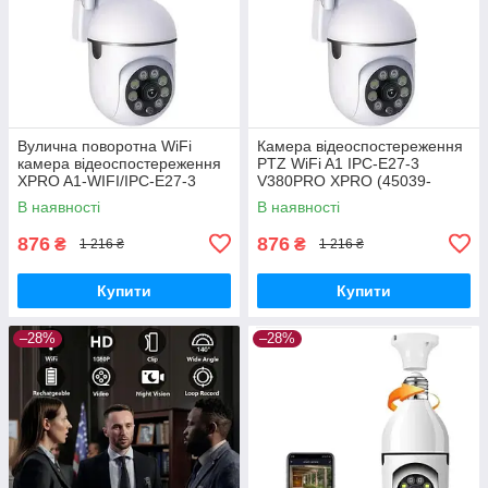
Вулична поворотна WiFi
Камера відеоспостереження
камера відеоспостереження
PTZ WiFi A1 IPC-E27-3
XPRO A1-WIFI/IPC-E27-3
V380PRO XPRO (45039-
V380PRO (45039-16971_453)
16971_457)
В наявності
В наявності
876
876
₴
₴
1 216 ₴
1 216 ₴
Купити
Купити
–28%
–28%