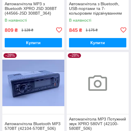
Автомагнітола MP3 з
Автомагнітола з Bluetooth,
Bluetooth XPRO JSD 308BT
USB-портами та 7-
(44566-JSD 308BT_364)
кольоровим підсвічуванням
XPRO JSD-521 BT (42460-
В наявності
В наявності
JSD-521_506)
809
845
₴
₴
1 128 ₴
1 175 ₴
Купити
Купити
–28%
–28%
Автомагнітола MP3 Потужний
Автомагнітола Bluetooth MP3
звук XPRO 580VT (42100-
570BT (42104-570BT_506)
580ВТ_506)