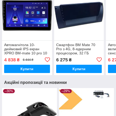
Автомагнітола 10-
Смартфон BM Mate 70
Авто
дюймовий IPS екран
Pro з 4G, 8-ядерним
вел
XPRO BM-mate 10 pro 10
процесором, 32 ГБ
сен
Android монітор 2+32GB
пам'яті, подвійною
BM-m
4 838
6 275
6 2
₴
₴
6 444 ₴
(43890-BM-mate 10_3003)
камерою, RGB-підсвіткою
(438
(44733-_3913)
Купити
Купити
Акційні пропозиції та новинки
–30%
–29%