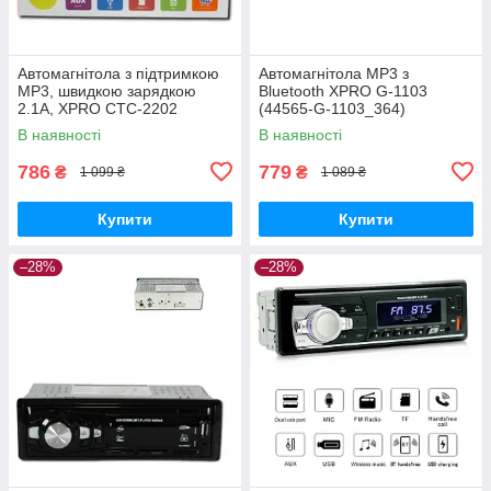
Автомагнітола з підтримкою
Автомагнітола MP3 з
MP3, швидкою зарядкою
Bluetooth XPRO G-1103
2.1A, XPRO CTC-2202
(44565-G-1103_364)
(44846-CTC-2202_368)
В наявності
В наявності
786
779
₴
₴
1 099 ₴
1 089 ₴
Купити
Купити
–28%
–28%