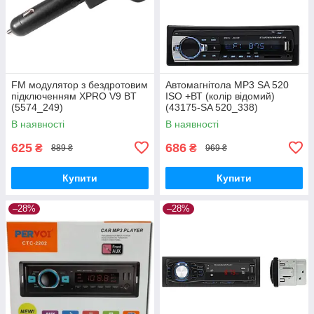
FM модулятор з бездротовим
Автомагнітола MP3 SA 520
підключенням XPRO V9 BT
ISO +ВТ (колір відомий)
(5574_249)
(43175-SA 520_338)
В наявності
В наявності
625
686
₴
₴
889 ₴
969 ₴
Купити
Купити
–28%
–28%