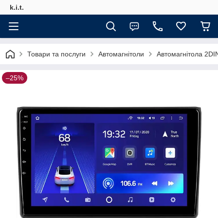
k.i.t.
Товари та послуги
Автомагнітоли
Автомагнітола 2DI
–25%