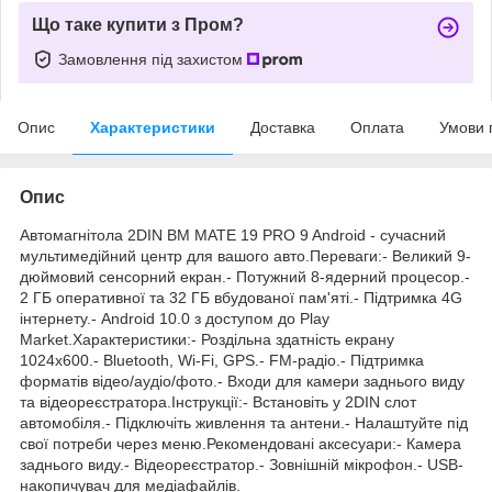
Що таке купити з Пром?
Замовлення під захистом
Опис
Характеристики
Доставка
Оплата
Умови 
Опис
Автомагнітола 2DIN BM MATE 19 PRO 9 Android - сучасний
мультимедійний центр для вашого авто.Переваги:- Великий 9-
дюймовий сенсорний екран.- Потужний 8-ядерний процесор.-
2 ГБ оперативної та 32 ГБ вбудованої пам'яті.- Підтримка 4G
інтернету.- Android 10.0 з доступом до Play
Market.Характеристики:- Роздільна здатність екрану
1024x600.- Bluetooth, Wi-Fi, GPS.- FM-радіо.- Підтримка
форматів відео/аудіо/фото.- Входи для камери заднього виду
та відеореєстратора.Інструкції:- Встановіть у 2DIN слот
автомобіля.- Підключіть живлення та антени.- Налаштуйте під
свої потреби через меню.Рекомендовані аксесуари:- Камера
заднього виду.- Відеореєстратор.- Зовнішній мікрофон.- USB-
накопичувач для медіафайлів.