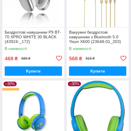
Бездротові навушники P9 BT-
Вакуумні бездротові
70 XPRO WHITE 30 BLACK
навушники з Bluetooth 5.0
(43924-_172)
Yison X600 (23648-01_203)
В наявності
В наявності
468
568
₴
₴
685 ₴
815 ₴
Купити
Купити
–30%
–30%