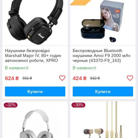
Наушники безпровідні
Беспроводные Bluetooth
Marshall Major IV, 80+ годин
наушники Amoi F9 2000 мАч
автономної роботи, XPRO
черные (43370-F9_163)
(44691-_291)
В наявності
В наявності
624
424
₴
₴
931 ₴
632 ₴
Купити
Купити
–32%
–30%