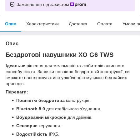
Замовлення під захистом
Опис
Характеристики
Доставка
Оплата
Умови п
Опис
Бездротові навушники XO G6 TWS
Ідеальне
рішення для меломанів та любителів активного
способу життя. Завдяки повністю бездротовій конструкції, ви
зможете насолоджуватися улюбленою музикою без зайвих
проводів.
Переваги:
Повністю бездротова
конструкція.
Bluetooth 5.0
для стабільного з'єднання.
Вбудований мікрофон
для дзвінків.
Сенсорне
керування.
Водостійкість
IPX5.