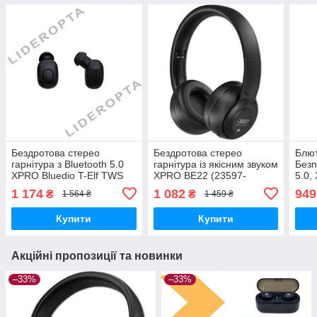
Бездротова стерео
Бездротова стерео
Блют
гарнітура з Bluetooth 5.0
гарнітура із якісним звуком
Безп
XPRO Bluedio T-Elf TWS
XPRO BE22 (23597-
5.0,
м'ята упаковка (38904-
01_585)
01_4
1 174
1 082
949
₴
₴
1 564 ₴
1 459 ₴
01_647)
Купити
Купити
Акційні пропозиції та новинки
–33%
–33%