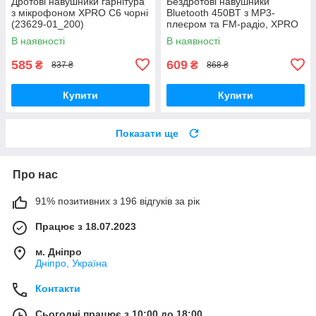
Дротові навушники гарнітура
Бездротові навушники
з мікрофоном XPRO C6 чорні
Bluetooth 450BT з MP3-
(23629-01_200)
плеєром та FM-радіо, XPRO
(41166-450BT_231)
В наявності
В наявності
585
609
₴
₴
837 ₴
868 ₴
Купити
Купити
Показати ще
Про нас
91% позитивних з 196 відгуків за рік
Працює з 18.07.2023
м. Дніпро
Дніпро, Україна
Контакти
Сьогодні працює з 10:00 до 18:00