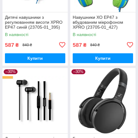
Дитячі навушники з
Навушники XO EP47 з
регулюванням висоти XPRO
вбудованим мікрофоном
EP47 синій (23705-01_395)
XPRO (23705-01_427)
В наявності
В наявності
587
587
₴
₴
840 ₴
840 ₴
Купити
Купити
–30%
–30%