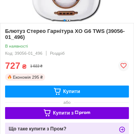
Блютуз Стерео Гарнітура XO G6 TWS (39056-
01_496)
В наявності
Код: 39056-01_496
Роздріб
727
₴
1 022 ₴
Економія
295 ₴
Купити
або
Купити з
Що таке купити з Пром?