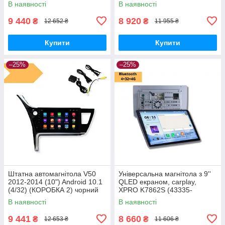
В наявності
В наявності
K7862S- 10''_7826)
9 440
8 920
₴
₴
12 652 ₴
11 955 ₴
Купити
Купити
–25%
–25%
Штатна автомагнітола V50
Універсальна магнітола з 9''
2012-2014 (10") Android 10.1
QLED екраном, carplay,
(4/32) (КОРОБКА 2) чорний
XPRO K7862S (43335-
(MER-14129_5615)
K7862S- 9''_7596)
В наявності
В наявності
9 441
8 660
₴
₴
12 653 ₴
11 606 ₴