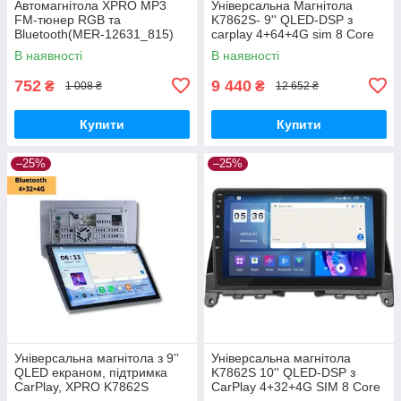
Автомагнітола XPRO MP3
Універсальна Магнітола
FM-тюнер RGB та
K7862S- 9'' QLED-DSP з
Bluetooth(MER-12631_815)
carplay 4+64+4G sim 8 Core
Android 12 RGB (43336-
В наявності
В наявності
K7862S- 9''_6906)
752
9 440
₴
₴
1 008 ₴
12 652 ₴
Купити
Купити
–25%
–25%
Універсальна магнітола з 9''
Універсальна магнітола
QLED екраном, підтримка
K7862S 10'' QLED-DSP з
CarPlay, XPRO K7862S
CarPlay 4+32+4G SIM 8 Core
Android 12 RGB (43334-