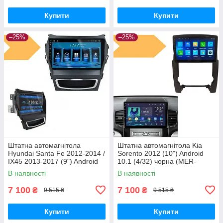
Купити
Купити
–25%
–25%
Штатна автомагнітола
Штатна автомагнітола Kia
Hyundai Santa Fe 2012-2014 /
Sorento 2012 (10") Android
IX45 2013-2017 (9") Android
10.1 (4/32) чорна (MER-
10.1 (4/32) (КОРОБКА 1)
14114_5673)
В наявності
В наявності
чорна (MER-14149_5671)
7 100
7 100
₴
₴
9 515 ₴
9 515 ₴
Купити
Купити