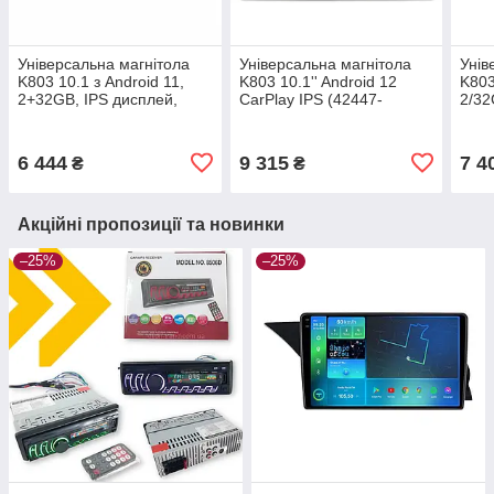
Універсальна магнітола
Універсальна магнітола
Унів
K803 10.1 з Android 11,
K803 10.1'' Android 12
K803
2+32GB, IPS дисплей,
CarPlay IPS (42447-
2/32
підтримка 4G, Wi-Fi,
K803A_4410)
(424
Bluetooth, GPS (42449-
K803C_2992)
6 444
9 315
7 4
₴
₴
Акційні пропозиції та новинки
–25%
–25%