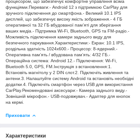
процесором, що забезпечує комфортне управління всіма
функціями.Переваги:- Android 12 з підтримкою CarPlay для
зручного підключення до смартфона.- Великий 10.1 IPS
дисплей, що забезпечує високу якість зображення.- 4 ГБ
оперативної та 32 ГБ вбудованої пам’яті для зберігання
ваших медіа.- Підтримка Wi-Fi, Bluetooth, GPS та FM-радіо.-
Можливість підключення камери заднього виду для
безпечного паркування.Характеристики:- Екран: 10.1 IPS,
роздільна здатність 1024x600.- Процесор: 8-ядерний.-
Оперативна пам’ять / вбудована пам’ять: 4/32 ГБ.-
Операційна система: Android 12.- Підключення: Wi-Fi,
Bluetooth 5.0, GPS, FM.Інструкція з встановлення:1.
Встановіть магнітолу у 2 DIN слот.2. Підключіть живлення та
антени.3. Налаштуйте систему Android та встановіть необхідні
додатки.4. Підключіть смартфон через USB для використання
CarPlay.Рекомендовані аксесуари:- Камера заднього виду.-
Зовнішній мікрофон.- USB-подовжувач.- Адаптер для кнопок
на кермі.
Приховати
Характеристики