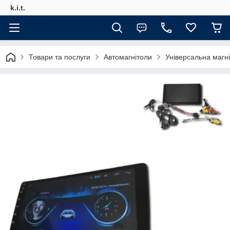
k.i.t.
Товари та послуги
Автомагнітоли
Універсальна магні