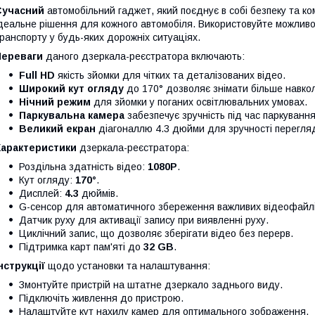
Сучасний
автомобільний гаджет, який поєднує в собі безпеку та к
деальне рішення для кожного автомобіля. Використовуйте можливос
ранспорту у будь-яких дорожніх ситуаціях.
Переваги
даного дзеркала-реєстратора включають:
Full HD
якість зйомки для чітких та деталізованих відео.
Широкий кут огляду
до 170° дозволяє знімати більше навк
Нічний режим
для зйомки у поганих освітлювальних умовах.
Паркувальна камера
забезпечує зручність під час паркування
Великий екран
діагоналлю 4.3 дюйми для зручності перегляд
Характеристики
дзеркала-реєстратора:
Роздільна здатність відео:
1080P
.
Кут огляду:
170°
.
Дисплей:
4.3
дюймів.
G-сенсор для автоматичного збереження важливих відеофайлі
Датчик руху для активації запису при виявленні руху.
Циклічний запис, що дозволяє зберігати відео без перерв.
Підтримка карт пам'яті до
32 GB
.
нструкції
щодо установки та налаштування:
Змонтуйте пристрій на штатне дзеркало заднього виду.
Підключіть живлення до пристрою.
Налаштуйте кут нахилу камер для оптимального зображення.