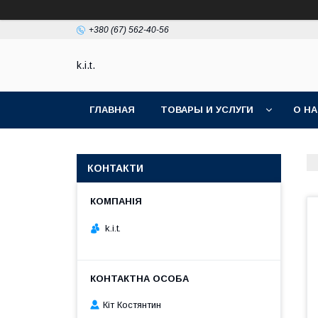
+380 (67) 562-40-56
k.i.t.
ГЛАВНАЯ
ТОВАРЫ И УСЛУГИ
О Н
КОНТАКТИ
k.i.t.
Кіт Костянтин