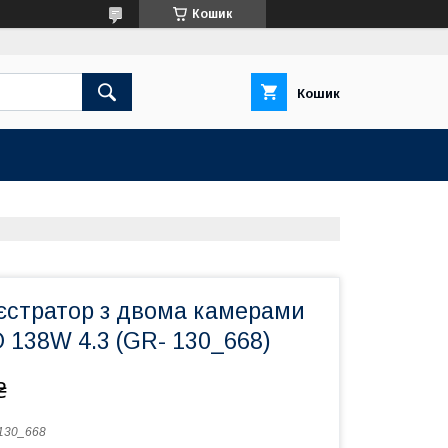
Кошик
Кошик
єстратор з двома камерами
 138W 4.3 (GR- 130_668)
₴
130_668