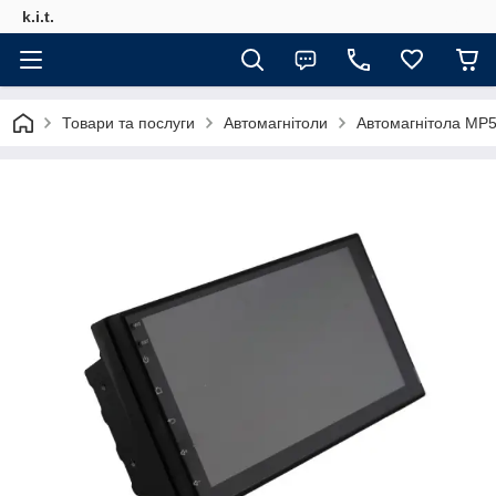
k.i.t.
Товари та послуги
Автомагнітоли
Автомагнітола MP5