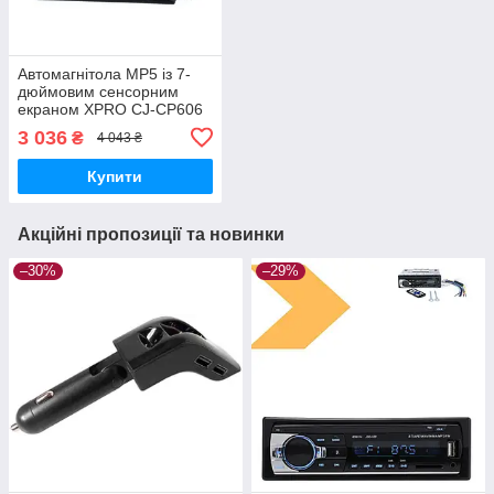
Автомагнітола MP5 із 7-
дюймовим сенсорним
екраном XPRO CJ-CP606
BT Android 8.0 2G-16G
3 036
₴
4 043 ₴
2DIN (42417-CJ
CP606_1940)
Купити
Акційні пропозиції та новинки
–30%
–29%