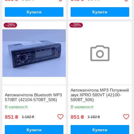
Купити
Купити
–28%
–28%
Автомагнітола MP3 Потужний
Автомагнітола Bluetooth MP3
звук XPRO 580VT (42100-
570BT (42104-570BT_506)
580ВТ_506)
В наявності
В наявності
851
851
₴
₴
1 182 ₴
1 182 ₴
Купити
Купити