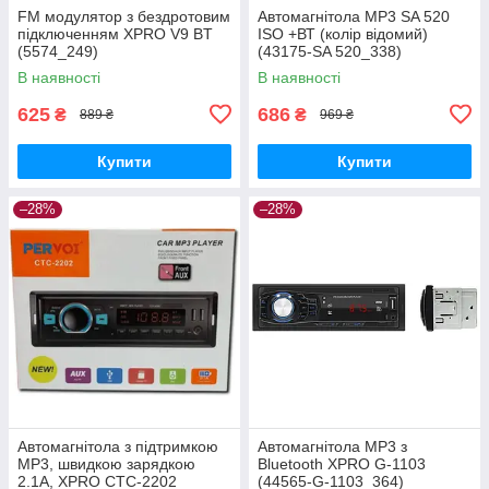
FM модулятор з бездротовим
Автомагнітола MP3 SA 520
підключенням XPRO V9 BT
ISO +ВТ (колір відомий)
(5574_249)
(43175-SA 520_338)
В наявності
В наявності
625
686
₴
₴
889 ₴
969 ₴
Купити
Купити
–28%
–28%
Автомагнітола з підтримкою
Автомагнітола MP3 з
MP3, швидкою зарядкою
Bluetooth XPRO G-1103
2.1A, XPRO CTC-2202
(44565-G-1103_364)