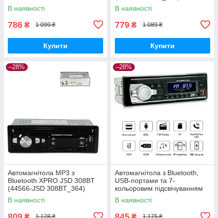
(44846-CTC-2202_368)
В наявності
В наявності
786
779
₴
₴
1 099 ₴
1 089 ₴
Купити
Купити
–28%
–28%
Автомагнітола MP3 з
Автомагнітола з Bluetooth,
Bluetooth XPRO JSD 308BT
USB-портами та 7-
(44566-JSD 308BT_364)
кольоровим підсвічуванням
XPRO JSD-521 BT (42460-
В наявності
В наявності
JSD-521_506)
809
845
₴
₴
1 128 ₴
1 175 ₴