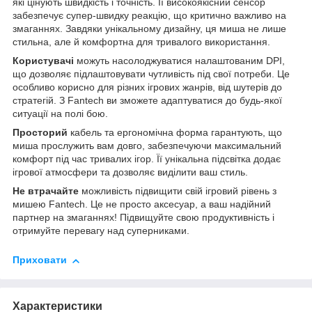
які цінують швидкість і точність. Її високоякісний сенсор
забезпечує супер-швидку реакцію, що критично важливо на
змаганнях. Завдяки унікальному дизайну, ця миша не лише
стильна, але й комфортна для тривалого використання.
Користувачі
можуть насолоджуватися налаштованим DPI,
що дозволяє підлаштовувати чутливість під свої потреби. Це
особливо корисно для різних ігрових жанрів, від шутерів до
стратегій. З Fantech ви зможете адаптуватися до будь-якої
ситуації на полі бою.
Просторий
кабель та ергономічна форма гарантують, що
миша прослужить вам довго, забезпечуючи максимальний
комфорт під час тривалих ігор. Її унікальна підсвітка додає
ігрової атмосфери та дозволяє виділити ваш стиль.
Не втрачайте
можливість підвищити свій ігровий рівень з
мишею Fantech. Це не просто аксесуар, а ваш надійний
партнер на змаганнях! Підвищуйте свою продуктивність і
отримуйте перевагу над суперниками.
Приховати
Характеристики