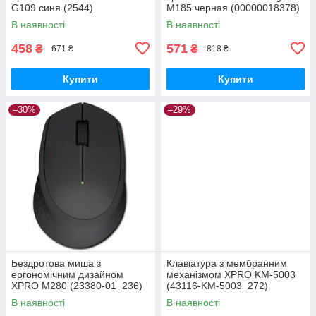
G109 синя (2544)
M185 черная (00000018378)
В наявності
В наявності
458
571
₴
₴
671 ₴
818 ₴
Купити
Купити
–30%
–29%
Бездротова миша з
Клавіатура з мембранним
ергономічним дизайном
механізмом XPRO KM-5003
XPRO M280 (23380-01_236)
(43116-KM-5003_272)
В наявності
В наявності