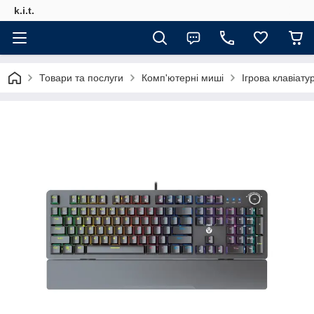
k.i.t.
Товари та послуги
Комп'ютерні миші
Ігрова клавіат