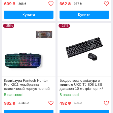
609
662
₴
₴
868 ₴
937 ₴
Купити
Купити
–25%
–25%
Клавіатура Fantech Hunter
Бездротова клавіатура з
Pro K511 мембранна
мишкою UKC TJ-808 USB
пластиковий корпус чорний
діапазон 10 метрів чорний
(ЦУ-00033223_610)
(lp-89839_280)
В наявності
В наявності
982
492
₴
₴
1 318 ₴
659 ₴