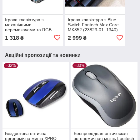
Ігрова клавіатура з
Ігрова клавіатура з Blue
механічними
Switch Fantech Max Core
перемикачами та RGB
MK852 (23823-01_1340)
підсвічуванням XPRO
1 318
2 999
₴
₴
Hunter Pro K511 (23824-
01_506)
Акційні пропозиції та новинки
–32%
–30%
Бездротова оптична
Беспроводная оптическая
ергономічна миша XPRO
эргономичная мышь Logitech