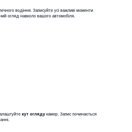
ечного водіння. Записуйте усі важливі моменти
овний огляд навколо вашого автомобіля.
 налаштуйте
кут огляду
камер. Запис починається
анні.