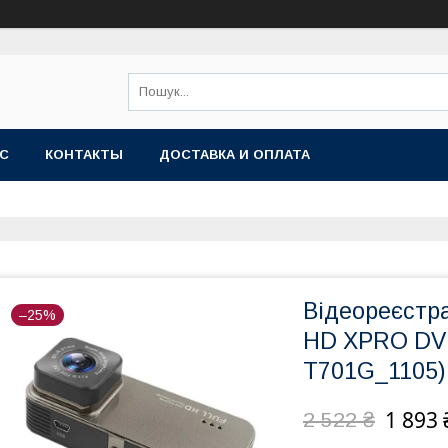
АС
КОНТАКТЫ
ДОСТАВКА И ОПЛАТА
Відеореєстра
–25%
HD XPRO DV
T701G_1105)
1 893 
2 522 ₴