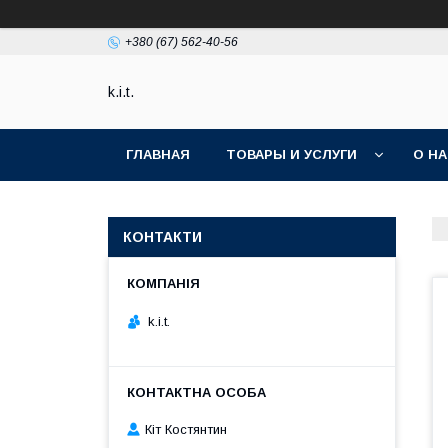
+380 (67) 562-40-56
k.i.t.
ГЛАВНАЯ
ТОВАРЫ И УСЛУГИ
О Н
КОНТАКТИ
k.i.t.
Кіт Костянтин