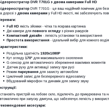
Відеореєстратор DVR T701G з двома камерами Full HD
Відеореєстратор
DVR T701G - це ваш надійний помічник для безп
а дорозі з
двома камерами
у Full HD якості, які забезпечують п
Переваги:
Full HD
якість зйомки - чітка та яскрава картинка
Дві камери для
повного огляду
з різних ракурсів
Компактний дизайн
- легкість установки та використання
Простота використання
- ідеальний вибір для кожного водія
Характеристики:
Роздільна здатність
1920x1080P
Кут огляду
170°
для максимального охоплення
G-сенсор для автоматичного збереження важливих моментів
Датчик руху для активації запису при русі
Режим
паркування
для захисту автомобіля
Циклічний запис для безперервного відеозапису
Вбудований мікрофон та динамік для запису звуку
нструкції:
становіть пристрій на лобове скло, підключіть до прикурювача та
втоматично при запуску двигуна, що забезпечує легкість у використ
Рекомендовані аксесуари: