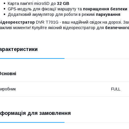
Карта пам'яті microSD до
32 GB
GPS-модуль для фіксації маршруту та
покращення безпеки
Додатковий акумулятор для роботи в режимі
паркування
Відеореєстратор
DVR T701G - ваш надійний свідок на дорозі. Зах
ажливі моменти! Купуйте якісний відеореєстратор для
безпечного
арактеристики
Основні
иробник
FULL
нформація для замовлення