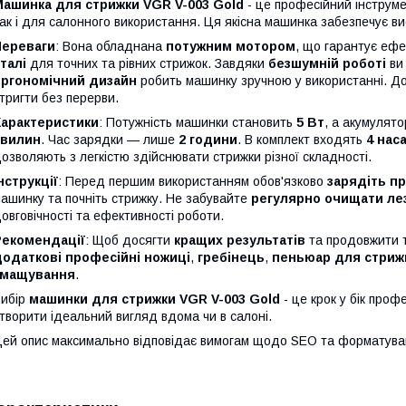
Машинка для стрижки VGR V-003 Gold
- це професійний інструме
ак і для салонного використання. Ця якісна машинка забезпечує ви
Переваги
: Вона обладнана
потужним мотором
, що гарантує ефе
талі
для точних та рівних стрижок. Завдяки
безшумній роботі
ви
ергономічний дизайн
робить машинку зручною у використанні. До
тригти без перерви.
Характеристики
: Потужність машинки становить
5 Вт
, а акумулят
хвилин
. Час зарядки — лише
2 години
. В комплект входять
4 нас
озволяють з легкістю здійснювати стрижки різної складності.
нструкції
: Перед першим використанням обов'язково
зарядіть пр
ашинку та почніть стрижку. Не забувайте
регулярно очищати ле
овговічності та ефективності роботи.
Рекомендації
: Щоб досягти
кращих результатів
та продовжити 
додаткові професійні ножиці
,
гребінець
,
пеньюар для стриж
змащування
.
ибір
машинки для стрижки VGR V-003 Gold
- це крок у бік про
творити ідеальний вигляд вдома чи в салоні.
ей опис максимально відповідає вимогам щодо SEO та форматува