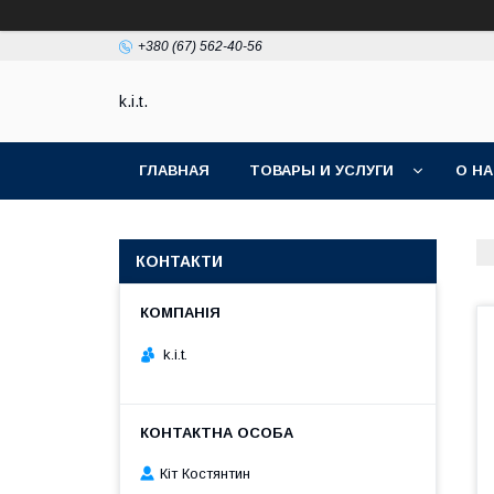
+380 (67) 562-40-56
k.i.t.
ГЛАВНАЯ
ТОВАРЫ И УСЛУГИ
О Н
КОНТАКТИ
k.i.t.
Кіт Костянтин