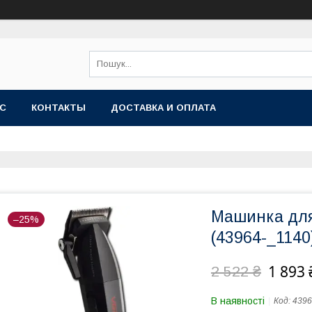
АС
КОНТАКТЫ
ДОСТАВКА И ОПЛАТА
Машинка для
–25%
(43964-_1140
1 893 
2 522 ₴
В наявності
Код:
4396