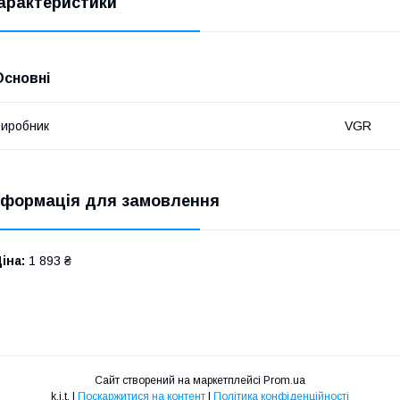
арактеристики
Основні
иробник
VGR
нформація для замовлення
іна:
1 893 ₴
Сайт створений на маркетплейсі
Prom.ua
k.i.t. |
Поскаржитися на контент
|
Політика конфіденційності