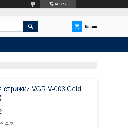
Кошик
Кошик
 стрижки VGR V-003 Gold
)
₴
4-_1140