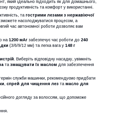
нт, який ідеально підходить як для домашнього,
соку продуктивність та комфорт у використанні.
ктивність, та
гострими лезами з нержавіючої
 зможете насолоджуватися процесом, а
вгий час автономної роботи дозволяє вам
ор на
1200 мАг
забезпечує час роботи до
240
адки
(3/6/9/12 мм) та легка вага у
148 г
истрій
. Виберіть відповідну насадку, увімкніть
за
та
змащувати їх маслом
для забезпечення
термін служби машинки, рекомендуємо придбати
ки
,
спрей для чищення лез
та
масло для
фесійного догляду за волоссям, що допоможе
ння.