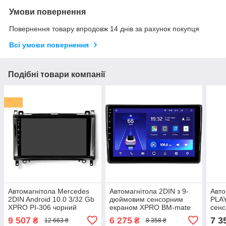
Умови повернення
Повернення товару впродовж 14 днів за рахунок покупця
Всі умови повернення
Подібні товари компанії
Автомагнітола Mercedes
Автомагнітола 2DIN з 9-
Авто
2DIN Android 10.0 3/32 Gb
дюймовим сенсорним
PLAY
XPRO PI-306 чорний
екраном XPRO BM-mate
сенс
(42111-PI-306_5649)
19 pro 8-ядерний
дюйм
9 507
6 275
7 3
₴
₴
12 663 ₴
8 358 ₴
процесор 2+32GB 4G
BT, 