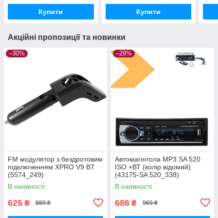
Android 10.0 (43891-BM-
XPR
Купити
Купити
mate
Акційні пропозиції та новинки
–30%
–29%
FM модулятор з бездротовим
Автомагнітола MP3 SA 520
підключенням XPRO V9 BT
ISO +ВТ (колір відомий)
(5574_249)
(43175-SA 520_338)
В наявності
В наявності
625
686
₴
₴
889 ₴
969 ₴