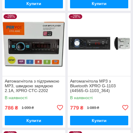
Купити
Купити
–28%
–28%
Автомагнітола з підтримкою
Автомагнітола MP3 з
MP3, швидкою зарядкою
Bluetooth XPRO G-1103
2.1A, XPRO CTC-2202
(44565-G-1103_364)
(44846-CTC-2202_368)
В наявності
В наявності
786
779
₴
₴
1 099 ₴
1 089 ₴
Купити
Купити