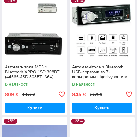
–28%
–28%
Автомагнітола MP3 з
Автомагнітола з Bluetooth,
Bluetooth XPRO JSD 308BT
USB-портами та 7-
(44566-JSD 308BT_364)
кольоровим підсвічуванням
XPRO JSD-521 BT (42460-
В наявності
В наявності
JSD-521_506)
809
845
₴
₴
1 128 ₴
1 175 ₴
Купити
Купити
–28%
–28%