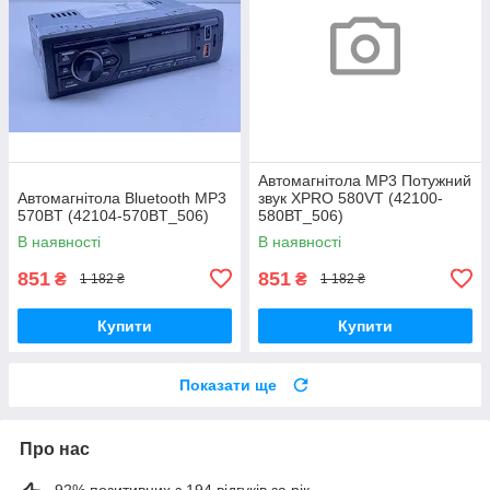
Автомагнітола MP3 Потужний
Автомагнітола Bluetooth MP3
звук XPRO 580VT (42100-
570BT (42104-570BT_506)
580ВТ_506)
В наявності
В наявності
851
851
₴
₴
1 182 ₴
1 182 ₴
Купити
Купити
Показати ще
Про нас
92% позитивних з 194 відгуків за рік