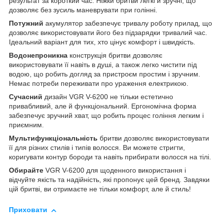
результат за короткий час. Ніжки бритви легкі й зручні, що
дозволяє без зусиль маневрувати при голінні.
Потужний
акумулятор забезпечує тривалу роботу прилад, що
дозволяє використовувати його без підзарядки тривалий час.
Ідеальний варіант для тих, хто цінує комфорт і швидкість.
Водонепроникна
конструкція бритви дозволяє
використовувати її навіть в душі, а також легко чистити під
водою, що робить догляд за пристроєм простим і зручним.
Немає потреби переживати про ураження електрикою.
Сучасний
дизайн VGR V-6200 не тільки естетично
привабливий, але й функціональний. Ергономічна форма
забезпечує зручний хват, що робить процес гоління легким і
приємним.
Мультифункціональність
бритви дозволяє використовувати
її для різних стилів і типів волосся. Ви можете стригти,
коригувати контур бороди та навіть прибирати волосся на тілі.
Обирайте
VGR V-6200 для щоденного використання і
відчуйте якість та надійність, які пропонує цей бренд. Завдяки
цій бритві, ви отримаєте не тільки комфорт, але й стиль!
Приховати