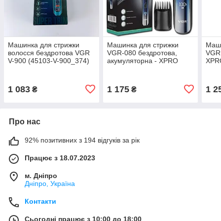
Машинка для стрижки
Машинка для стрижки
Маши
волосся бездротова VGR
VGR-080 бездротова,
VGR 
V-900 (45103-V-900_374)
акумуляторна - XPRO
XPR
(41250-080_414)
V-96
1 083
1 175
1 2
₴
₴
Про нас
92% позитивних з 194 відгуків за рік
Працює з 18.07.2023
м. Дніпро
Дніпро, Україна
Контакти
Сьогодні працює з 10:00 до 18:00