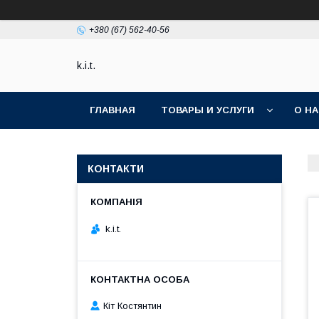
+380 (67) 562-40-56
k.i.t.
ГЛАВНАЯ
ТОВАРЫ И УСЛУГИ
О Н
КОНТАКТИ
k.i.t.
Кіт Костянтин