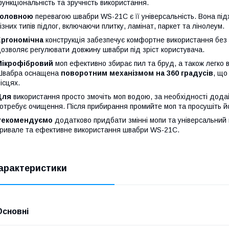
ункціональність та зручність використання.
Головною
перевагою швабри WS-21C є її універсальність. Вона пі
ізних типів підлог, включаючи плитку, ламінат, паркет та лінолеум.
Ергономічна
конструкція забезпечує комфортне використання без
озволяє регулювати довжину швабри під зріст користувача.
Мікрофібровий
моп ефективно збирає пил та бруд, а також легко 
Швабра оснащена
поворотним механізмом на 360 градусів
, що
ісцях.
Для
використання просто змочіть моп водою, за необхідності додайт
отребує очищення. Після прибирання промийте моп та просушіть й
Рекомендуємо
додатково придбати змінні мопи та універсальний 
ривале та ефективне використання швабри WS-21C.
арактеристики
Основні