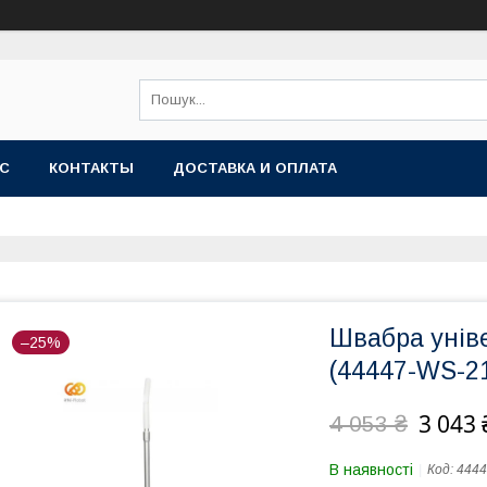
АС
КОНТАКТЫ
ДОСТАВКА И ОПЛАТА
Швабра унів
–25%
(44447-WS-2
3 043 
4 053 ₴
В наявності
Код:
444