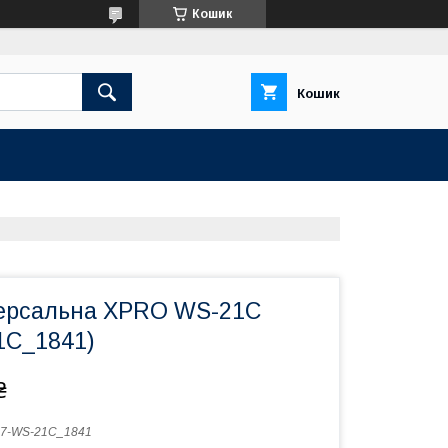
Кошик
Кошик
ерсальна XPRO WS-21C
1C_1841)
₴
47-WS-21C_1841