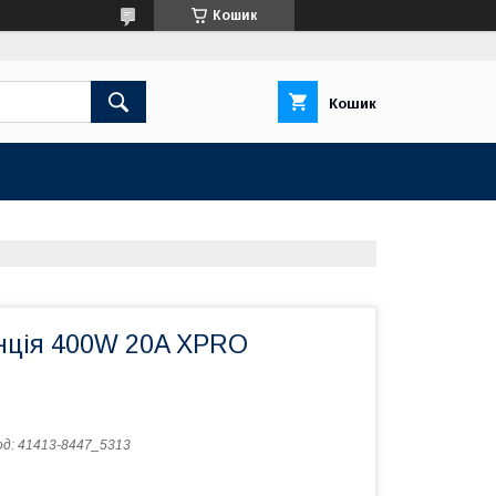
Кошик
Кошик
нція 400W 20A XPRO
од:
41413-8447_5313