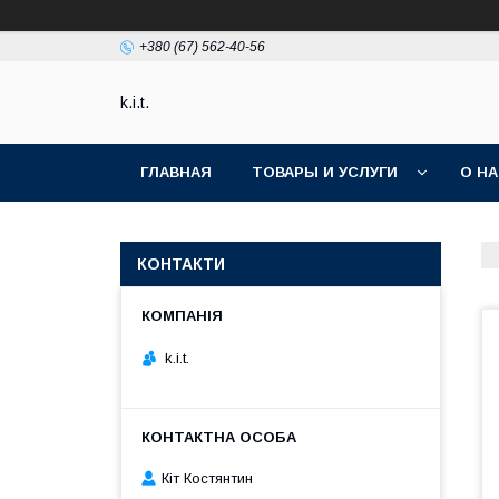
+380 (67) 562-40-56
k.i.t.
ГЛАВНАЯ
ТОВАРЫ И УСЛУГИ
О Н
КОНТАКТИ
k.i.t.
Кіт Костянтин