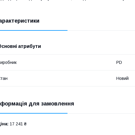
арактеристики
Основні атрибути
иробник
PD
Стан
Новий
нформація для замовлення
іна:
17 241 ₴