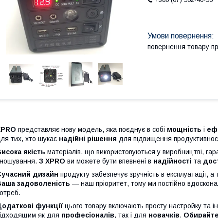
повернення товару п
XPRO
представляє нову модель, яка поєднує в собі
мощність
і
еф
ля тих, хто шукає
надійні рішення
для підвищення продуктивност
исока якість
матеріалів, що використовуються у виробництві, гара
ношування.
З XPRO
ви можете бути впевнені в
надійності
та
дос
Сучасний дизайн
продукту забезпечує зручність в експлуатації, а 
Ваша задоволеність
— наш пріоритет, тому ми постійно вдоскона
отреб.
Додаткові функції
цього товару включають просту настройку та ін
ідходящим як для
професіоналів
, так і для
новачків
.
Обирайт