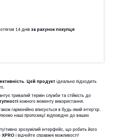
ротягом 14 днів
за рахунок покупця
ективність
.
Цей продукт
ідеально підходить
і.
нтує тривалий термін служби та стійкість до
тупності
кожного моменту використання.
також гармонійно вписується в будь-який інтер'єр.
люємо наші пропозиції відповідно до ваших
туїтивно зрозумілий інтерфейс, що робить його
е XPRO
і відчуйте справжні можливості!