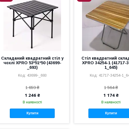
Складаний квадратний стіл у
Стіл квадратний скла
чохлі XPRO 53*51*50 (43699-
XPRO 34254-1 (41717-3
_693)
1_645)
43699-_693
41717-34254-1_6
1 659 ₴
1 564 ₴
1 246 ₴
1 174 ₴
В наявності
В наявності
Купити
Купити