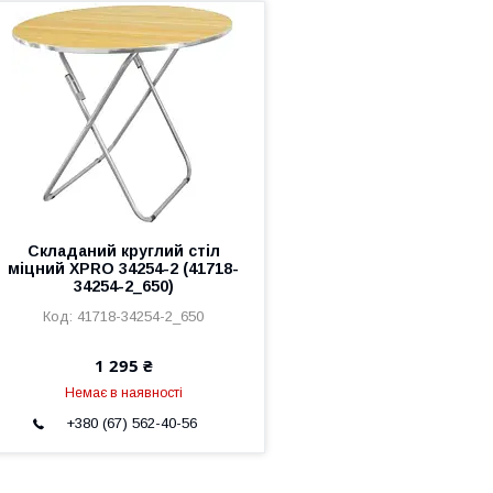
Складаний круглий стіл
міцний XPRO 34254-2 (41718-
34254-2_650)
41718-34254-2_650
1 295 ₴
Немає в наявності
+380 (67) 562-40-56