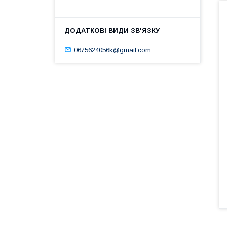
0675624056k@gmail.com