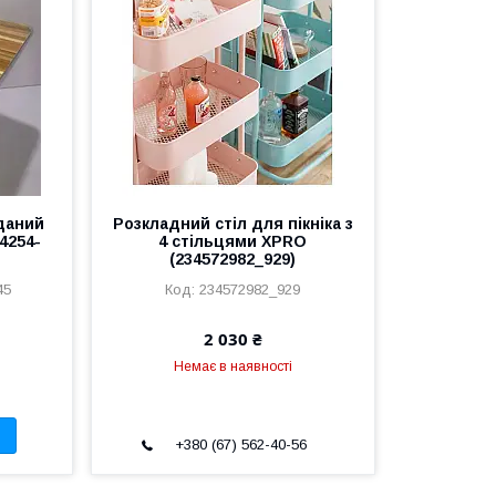
даний
Розкладний стіл для пікніка з
4254-
4 стільцями XPRO
(234572982_929)
45
234572982_929
2 030 ₴
Немає в наявності
+380 (67) 562-40-56