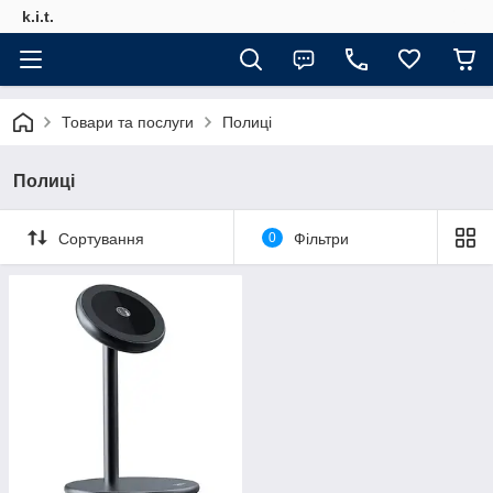
k.i.t.
Товари та послуги
Полиці
Полиці
Сортування
0
Фільтри