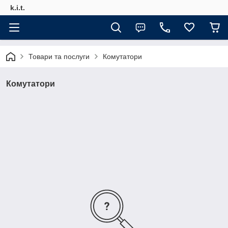
k.i.t.
Товари та послуги
Комутатори
Комутатори