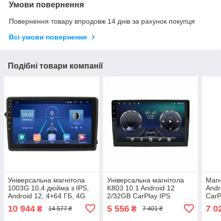
Умови повернення
Повернення товару впродовж 14 днів за рахунок покупця
Всі умови повернення
Подібні товари компанії
Універсальна магнітола
Універсальна магнітола
Магн
1003G 10,4 дюйма з IPS,
K803 10.1 Android 12
Andr
Android 12, 4+64 ГБ, 4G
2/32GB CarPlay IPS
CarP
sim, підтримка CarPlay,
(42448-K803B_3453)
_439
10 944
5 556
7 0
₴
₴
14 577 ₴
7 401 ₴
XPRO (42437-
1003G_6905)