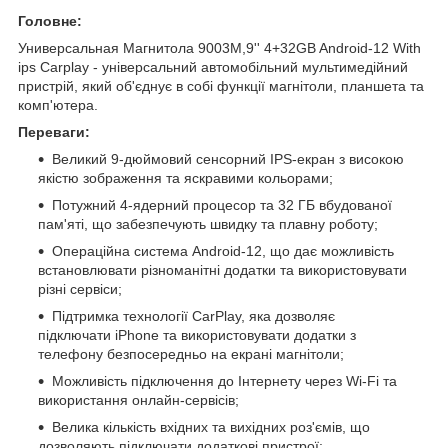
Головне:
Универсальная Магнитола 9003M,9'' 4+32GB Android-12 With
ips Carplay - універсальний автомобільний мультимедійний
пристрій, який об'єднує в собі функції магнітоли, планшета та
комп'ютера.
Переваги:
Великий 9-дюймовий сенсорний IPS-екран з високою
якістю зображення та яскравими кольорами;
Потужний 4-ядерний процесор та 32 ГБ вбудованої
пам'яті, що забезпечують швидку та плавну роботу;
Операційна система Android-12, що дає можливість
встановлювати різноманітні додатки та використовувати
різні сервіси;
Підтримка технології CarPlay, яка дозволяє
підключати iPhone та використовувати додатки з
телефону безпосередньо на екрані магнітоли;
Можливість підключення до Інтернету через Wi-Fi та
використання онлайн-сервісів;
Велика кількість вхідних та вихідних роз'ємів, що
дозволяють підключати додаткові пристрої;