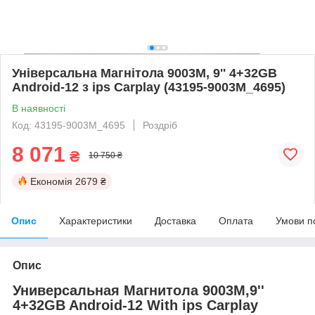
Універсальна Магнітола 9003M, 9'' 4+32GB
Android-12 з ips Carplay (43195-9003M_4695)
В наявності
Код: 43195-9003M_4695
Роздріб
8 071
₴
10 750 ₴
Економія
2679 ₴
Опис
Характеристики
Доставка
Оплата
Умови п
Опис
Универсальная Магнитола 9003M,9''
4+32GB Android-12 With ips Carplay