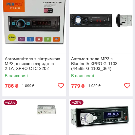
Автомагнітола з підтримкою
Автомагнітола MP3 з
MP3, швидкою зарядкою
Bluetooth XPRO G-1103
2.1A, XPRO CTC-2202
(44565-G-1103_364)
(44846-CTC-2202_368)
В наявності
В наявності
786
779
₴
₴
1 099 ₴
1 089 ₴
–28%
–28%