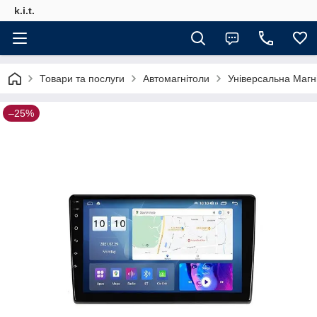
k.i.t.
Товари та послуги
Автомагнітоли
Універсальна Магні
–25%