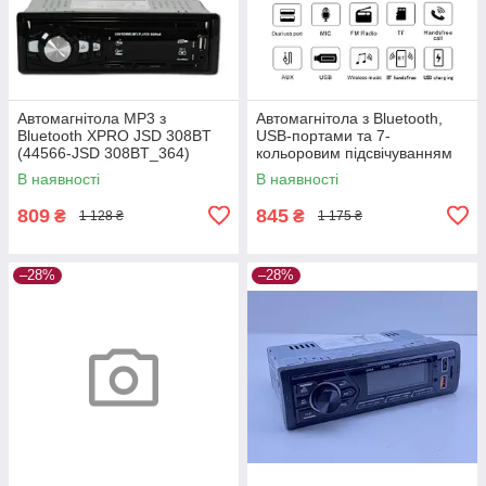
Автомагнітола MP3 з
Автомагнітола з Bluetooth,
Bluetooth XPRO JSD 308BT
USB-портами та 7-
(44566-JSD 308BT_364)
кольоровим підсвічуванням
XPRO JSD-521 BT (42460-
В наявності
В наявності
JSD-521_506)
809
845
₴
₴
1 128 ₴
1 175 ₴
–28%
–28%