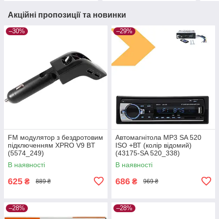
Акційні пропозиції та новинки
–30%
–29%
FM модулятор з бездротовим
Автомагнітола MP3 SA 520
підключенням XPRO V9 BT
ISO +ВТ (колір відомий)
(5574_249)
(43175-SA 520_338)
В наявності
В наявності
625
686
₴
₴
889 ₴
969 ₴
–28%
–28%